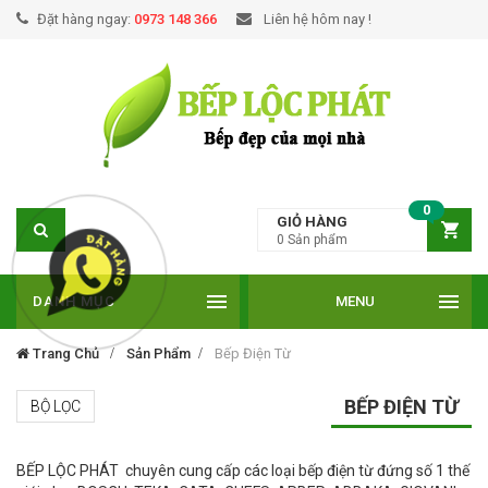
Đặt hàng ngay:
0973 148 366
Liên hệ hôm nay !
0
GIỎ HÀNG
0
Sản phẩm
DANH MỤC
MENU
Trang Chủ
Sản Phẩm
Bếp Điện Từ
BẾP ĐIỆN TỪ
BỘ LỌC
BẾP LỘC PHÁT chuyên cung cấp các loại bếp điện từ đứng số 1 thế