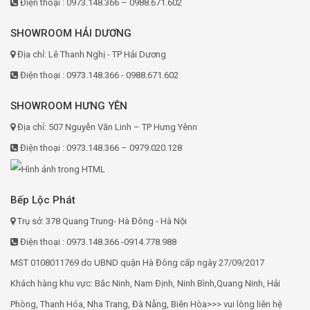
Điện thoại : 0973.148.366 – 0988.671.602
SHOWROOM HẢI DƯƠNG
Địa chỉ: Lê Thanh Nghị - TP Hải Dương
Điện thoại : 0973.148.366 - 0988.671.602
SHOWROOM HƯNG YÊN
Địa chỉ: 507 Nguyễn Văn Linh – TP Hưng Yênn
Điện thoại : 0973.148.366 – 0979.020.128
Bếp Lộc Phát
Trụ sở: 378 Quang Trung- Hà Đông - Hà Nội
Điện thoại : 0973.148.366 -0914.778.988
MST 0108011769 do UBND quận Hà Đông cấp ngày 27/09/2017
Khách hàng khu vực: Bắc Ninh, Nam Định, Ninh Bình,Quang Ninh, Hải
Phòng, Thanh Hóa, Nha Trang, Đà Nẵng, Biên Hòa>>> vui lòng liên hệ