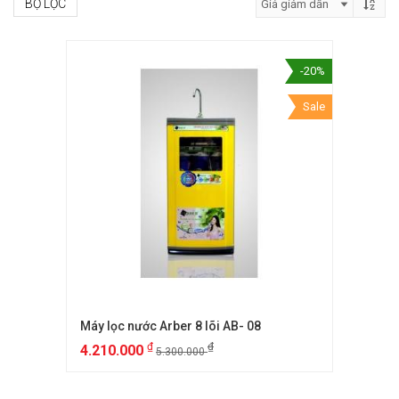
BỘ LỌC
-20%
Sale
Máy lọc nước Arber 8 lõi AB- 08
₫
₫
4.210.000
5.300.000