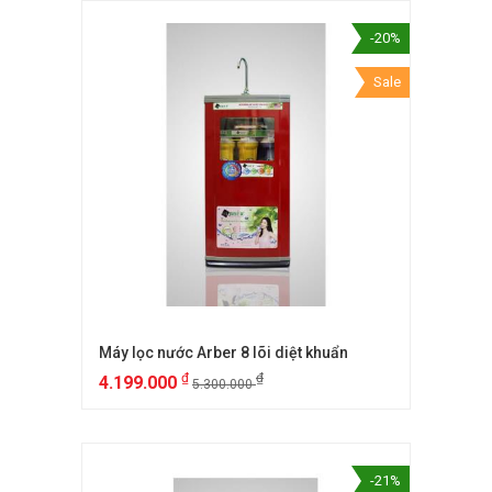
-20%
Sale
Máy lọc nước Arber 8 lõi diệt khuẩn
₫
₫
4.199.000
5.300.000
-21%