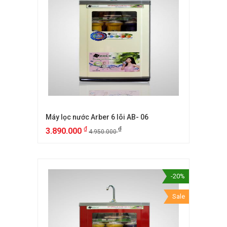
Máy lọc nước Arber 6 lõi AB- 06
₫
₫
3.890.000
4.950.000
-20%
Sale