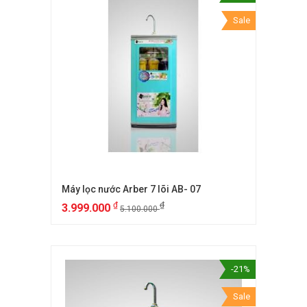
Sale
Máy lọc nước Arber 7 lõi AB- 07
₫
₫
3.999.000
5.100.000
-21%
Sale