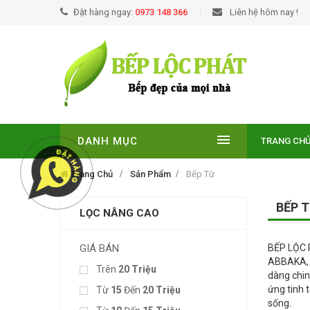
Đặt hàng ngay:
0973 148 366
Liên hệ hôm nay !
DANH MỤC
TRANG CH
Trang Chủ
Sản Phẩm
Bếp Từ
BẾP 
LỌC NÂNG CAO
GIÁ BÁN
BẾP LỘC P
ABBAKA, G
Trên
20 Triệu
dàng chin
ứng tinh 
Từ
15
Đến
20 Triệu
sống.