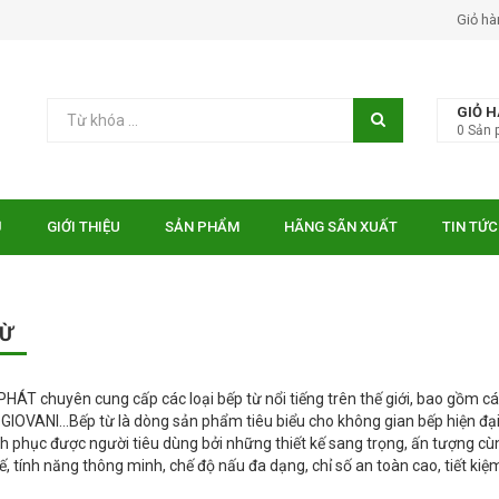
Giỏ hà
GIỎ 
0
Sản 
Ủ
GIỚI THIỆU
SẢN PHẨM
HÃNG SÃN XUẤT
TIN TỨC
TỪ
HÁT chuyên cung cấp các loại bếp từ nổi tiếng trên thế giới, bao gồm
IOVANI…Bếp từ là dòng sản phẩm tiêu biểu cho không gian bếp hiện đại. 
h phục được người tiêu dùng bởi những thiết kế sang trọng, ấn tượng cù
tế, tính năng thông minh, chế độ nấu đa dạng, chỉ số an toàn cao, tiết kiệ