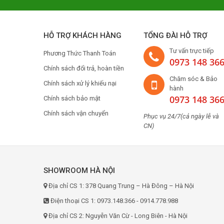
Green Cook
Kucy
HỖ TRỢ KHÁCH HÀNG
TỔNG ĐÀI HỖ TRỢ
Mastercook
Tư vấn trực tiếp
Phương Thức Thanh Toán
Fotile
0973 148 36
Chính sách đổi trả, hoàn tiền
Malmo
Chăm sóc & Bảo
Chính sách xử lý khiếu nại
Dmestik
hành
0973 148 36
Chính sách bảo mật
Feuer
Chính sách vận chuyển
Phục vụ 24/7(cả ngày lễ và
Pelly
CN)
Koenic
Romal
Faster
SHOWROOM HÀ NỘI
Catino
Địa chỉ CS 1: 378 Quang Trung – Hà Đông – Hà Nội
Lorca
Điện thoại CS 1: 0973.148.366 - 0914.778.988
Uber
Địa chỉ CS 2: Nguyễn Văn Cừ - Long Biên - Hà Nội
Fujioh