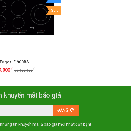
Sale
 Fagor IF 900BS
₫
₫
9.000
59.000.000
n khuyến mãi báo giá
 những tin khuyến mãi & báo giá mới nhất đến bạn!