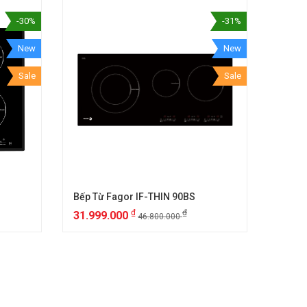
-30%
-31%
New
New
Sale
Sale
Bếp Từ Fagor IF-THIN 90BS
₫
₫
31.999.000
46.800.000