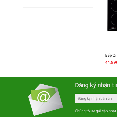
Thương Hiệu Châu Á
Munchen
Made In Thailand
Kocher
Chính Hãng
Sunhouse
Arber
Malloca
Fandi
Canzy
Bếp từ
Siematic
41.89
Sevilla
Hafele
Đăng ký nhận ti
Abbaka
Latino
Giovani
FARO
Chúng tôi sẽ gửi cập nhật
Napoli