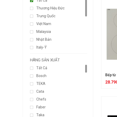
Tất Cả
Thương Hiệu Đức
Trung Quốc
Việt Nam
Malaysia
Nhật Bản
Italy-Ý
Đức-Germany
HÃNG SẢN XUẤT
Tây Ban Nha
Tất Cả
Hàng Liên Doanh
Bếp từ
Bosch
Thương Hiệu Ý
28.79
TEKA
Thương Hiệu Châu Âu
Cata
000
Chefs
Đang Cập Nhật...
Faber
Thương Hiệu Japan
Taka