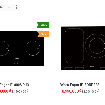
-36%
Sale
 Fagor IF-800S DUO
Bếp từ Fagor IF-ZONE 33S
₫
₫
₫
₫
0.000
18.990.000
23.500.000
32.600.000