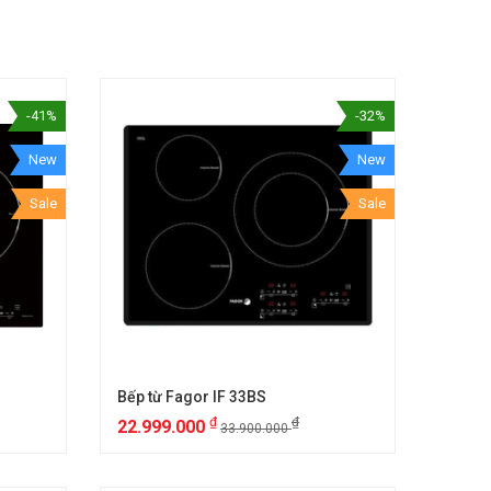
-41%
-32%
New
New
Sale
Sale
Bếp từ Fagor IF 33BS
₫
₫
22.999.000
33.900.000