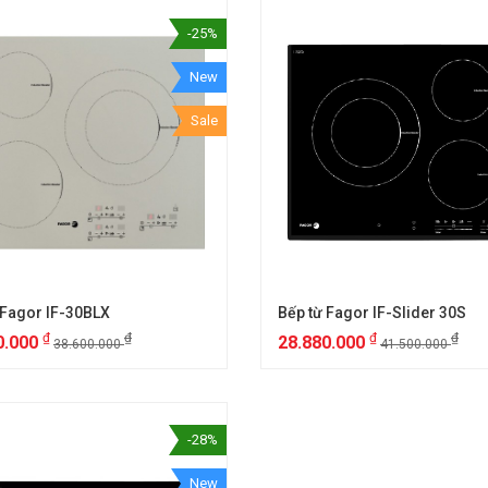
-25%
New
Sale
 Fagor IF-30BLX
Bếp từ Fagor IF-Slider 30S
₫
₫
₫
₫
0.000
28.880.000
38.600.000
41.500.000
-28%
New