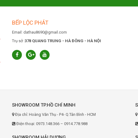
BẾP LỘC PHÁT
Email: dathau8690@gmail.com
6
Trụ sở :
378 QUANG TRUNG - HÀ ĐÔNG - HÀ NỘI
6
SHOWROOM TP.HỒ CHÍ MINH
Địa chỉ: Hoàng Văn Thụ - P4- Q.Tân Bình - HCM
Điện thoại: 0973.148.366 – 0914.778.988
SHOWROOM HẢI DƯƠNG