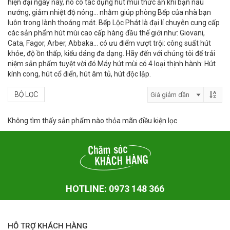
hiện đại ngày nay, nó có tác dụng hút mùi thức ăn khi bạn nấu
nướng, giảm nhiệt độ nóng… nhằm giúp phòng Bếp của nhà bạn
luôn trong lành thoáng mát. Bếp Lộc Phát là đại lí chuyên cung cấp
các sản phẩm hút mùi cao cấp hàng đầu thế giới như: Giovani,
Cata, Fagor, Arber, Abbaka… có ưu điểm vượt trội: công suất hút
khỏe, độ ồn thấp, kiểu dáng đa dạng. Hãy đến với chúng tôi để trải
niệm sản phẩm tuyệt vời đó.Máy hút mùi có 4 loại thịnh hành: Hút
kính cong, hút cổ điển, hút âm tủ, hút độc lập.
BỘ LỌC
Không tìm thấy sản phẩm nào thỏa mãn điều kiện lọc
HOTLINE: 0973 148 366
HỖ TRỢ KHÁCH HÀNG