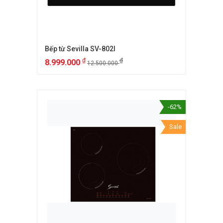
Bếp từ Sevilla SV-802I
₫
₫
8.999.000
12.500.000
-62%
Sale