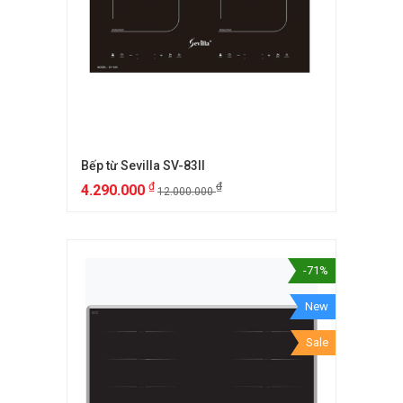
Bếp từ Sevilla SV-83II
₫
₫
4.290.000
12.000.000
-71%
New
Sale