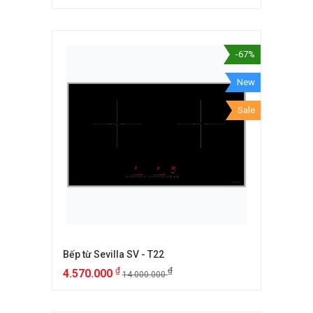
-67%
New
Sale
Bếp từ Sevilla SV - T22
₫
₫
4.570.000
14.000.000