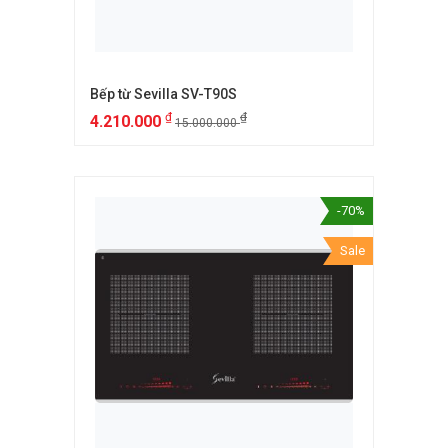
Bếp từ Sevilla SV-T90S
₫
₫
4.210.000
15.000.000
-70%
Sale