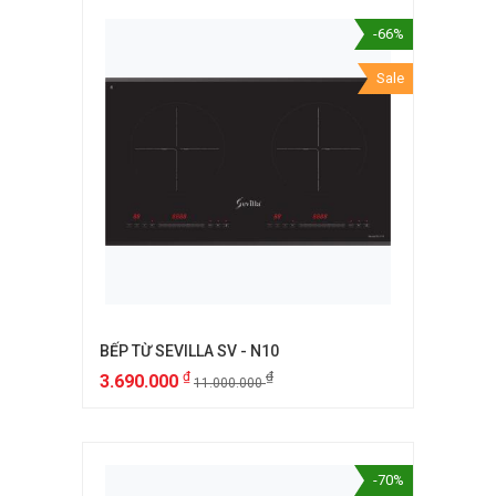
-66%
Sale
BẾP TỪ SEVILLA SV - N10
₫
₫
3.690.000
11.000.000
-70%