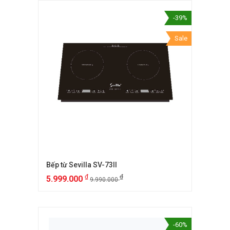
-39%
Sale
Bếp từ Sevilla SV-73II
₫
₫
5.999.000
9.990.000
-60%