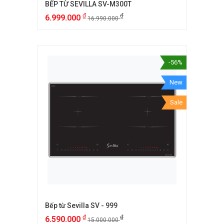
BẾP TỪ SEVILLA SV-M300T
₫
₫
6.999.000
16.990.000
-56%
New
Sale
Bếp từ Sevilla SV - 999
₫
₫
6.590.000
15.000.000