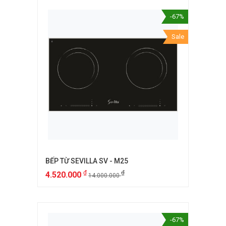
-67%
Sale
BẾP TỪ SEVILLA SV - M25
₫
₫
4.520.000
14.000.000
-67%