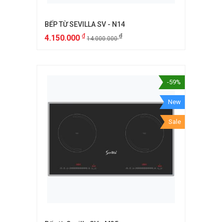
BẾP TỪ SEVILLA SV - N14
₫
₫
4.150.000
14.000.000
-59%
New
Sale