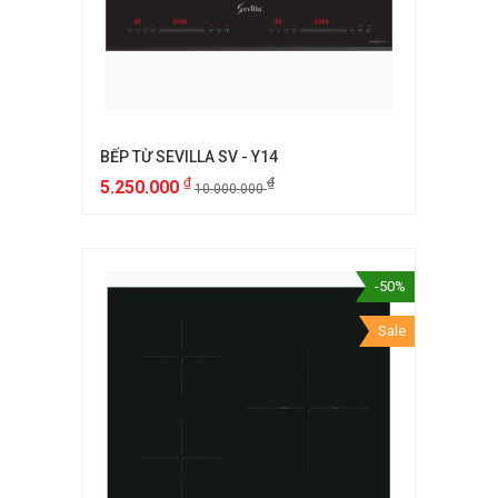
BẾP TỪ SEVILLA SV - Y14
₫
₫
5.250.000
10.000.000
-50%
Sale