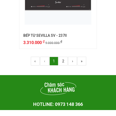
BẾP TỪ SEVILLA SV - 237II
₫
₫
3.310.000
9.000.000
«
‹
1
2
›
»
HOTLINE: 0973 148 366