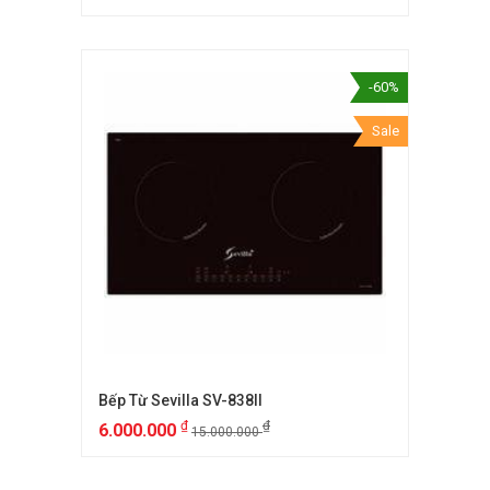
-60%
Sale
Bếp Từ Sevilla SV-838II
₫
₫
6.000.000
15.000.000