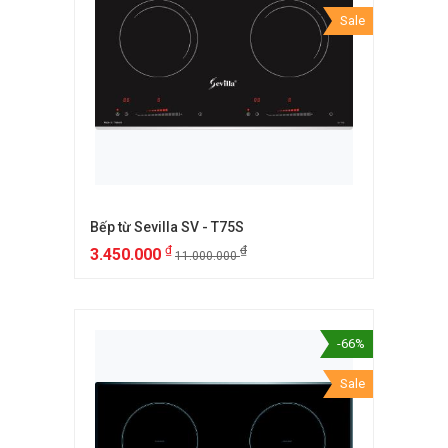
Sale
Bếp từ Sevilla SV - T75S
₫
₫
3.450.000
11.000.000
-66%
Sale