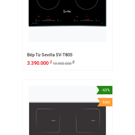
Bếp Từ Sevilla SV-T80S
₫
₫
3.390.000
10.000.000
-63%
Sale