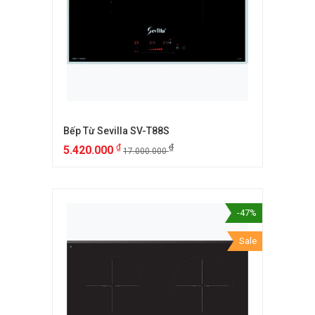
Bếp Từ Sevilla SV-T88S
₫
₫
5.420.000
17.000.000
-47%
Sale