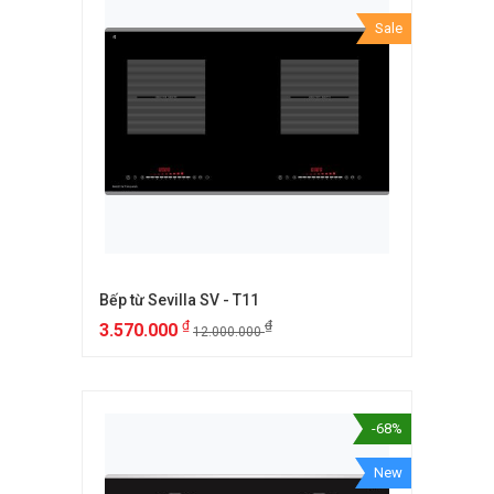
Sale
Bếp từ Sevilla SV - T11
₫
₫
3.570.000
12.000.000
-68%
New