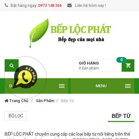
Đặt hàng ngay:
0973 148 366
Liên hệ hôm nay !
0
GIỎ HÀNG
0
Sản phẩm
DANH MỤC
MENU
Trang Chủ
Sản Phẩm
Bếp Từ
BẾP TỪ
BỘ LỌC
BẾP LỘC PHÁT chuyên cung cấp các loại bếp từ nổi tiếng trên thế