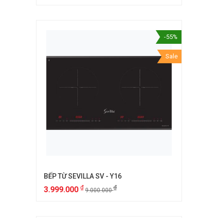
-55%
Sale
BẾP TỪ SEVILLA SV - Y16
₫
₫
3.999.000
9.000.000