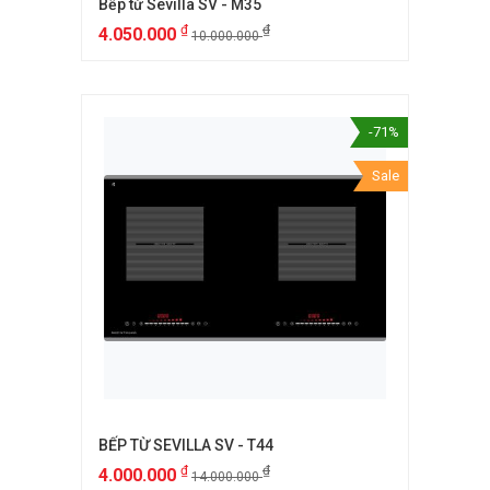
Bếp từ Sevilla SV - M35
₫
₫
4.050.000
10.000.000
-71%
Sale
BẾP TỪ SEVILLA SV - T44
₫
₫
4.000.000
14.000.000