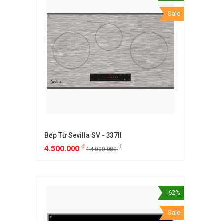
Sale
Bếp Từ Sevilla SV - 337II
₫
₫
4.500.000
14.000.000
-62%
Sale