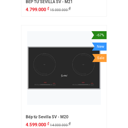
BẾP TỪ SEVILLA SV - M21
₫
₫
4.799.000
15.000.000
-67%
New
Sale
Bếp từ Sevilla SV - M20
₫
₫
4.599.000
14.000.000