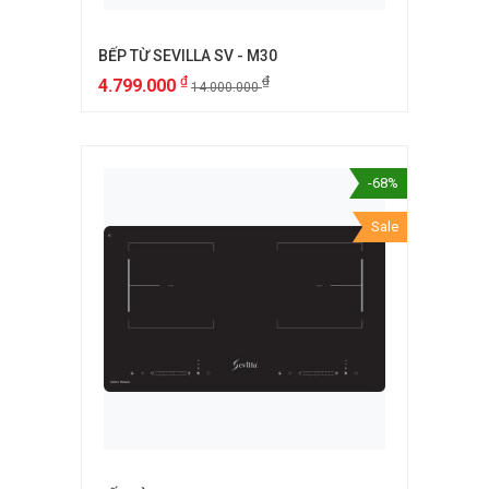
BẾP TỪ SEVILLA SV - M30
₫
₫
4.799.000
14.000.000
-68%
Sale