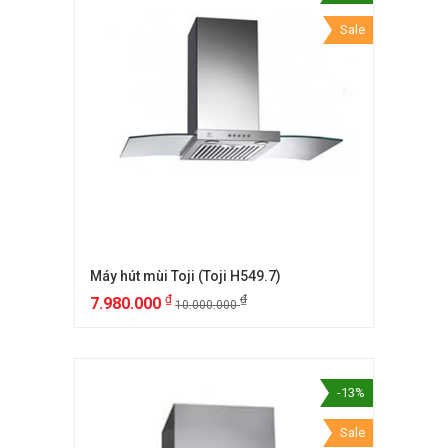
Sale
Máy hút mùi Toji (Toji H549.7)
₫
₫
7.980.000
10.000.000
-13%
Sale