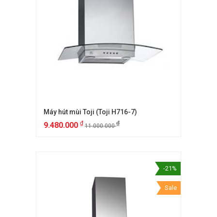
Máy hút mùi Toji (Toji H716-7)
₫
₫
9.480.000
11.000.000
-21%
Sale