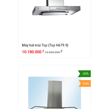
Máy hút mùi Toji (Toji H679.9)
₫
₫
10.180.000
13.000.000
-20%
Sale