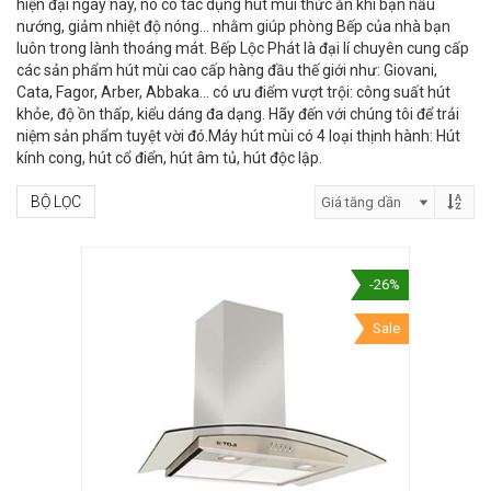
hiện đại ngày nay, nó có tác dụng hút mùi thức ăn khi bạn nấu
nướng, giảm nhiệt độ nóng… nhằm giúp phòng Bếp của nhà bạn
luôn trong lành thoáng mát. Bếp Lộc Phát là đại lí chuyên cung cấp
các sản phẩm hút mùi cao cấp hàng đầu thế giới như: Giovani,
Cata, Fagor, Arber, Abbaka… có ưu điểm vượt trội: công suất hút
khỏe, độ ồn thấp, kiểu dáng đa dạng. Hãy đến với chúng tôi để trải
niệm sản phẩm tuyệt vời đó.Máy hút mùi có 4 loại thịnh hành: Hút
kính cong, hút cổ điển, hút âm tủ, hút độc lập.
BỘ LỌC
-26%
Sale