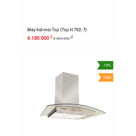
Máy hút mùi Toji (Toji H 702-7)
₫
₫
6.180.000
8.400.000
-19%
Sale