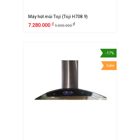
Máy hút mùi Toji (Toji H708.9)
₫
₫
7.280.000
9.000.000
-17%
Sale