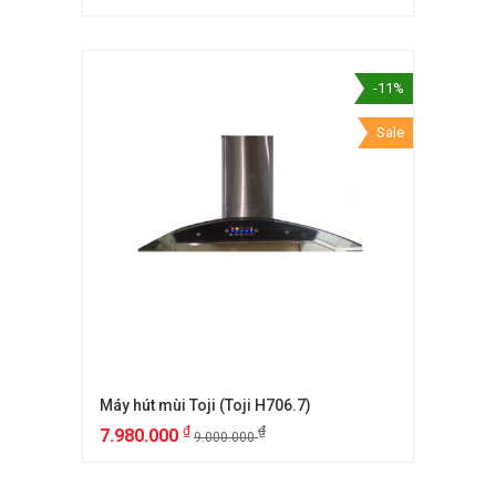
-11%
Sale
Máy hút mùi Toji (Toji H706.7)
₫
₫
7.980.000
9.000.000