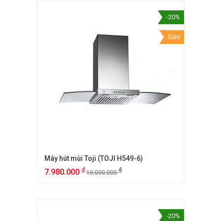
-20%
Sale
Máy hút mùi Toji (TOJI H549-6)
₫
₫
7.980.000
10.000.000
-20%