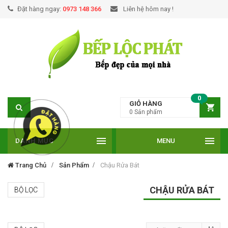
Đặt hàng ngay:
0973 148 366
Liên hệ hôm nay !
0
GIỎ HÀNG
0
Sản phẩm
DANH MỤC
MENU
Trang Chủ
Sản Phẩm
Chậu Rửa Bát
CHẬU RỬA BÁT
BỘ LỌC