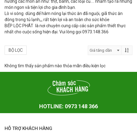
nướng các món ăn như: thịt, bánh, các loại củ…. nhằm tạo ra những
món ngon và tiện lợi cho gia đình bạn.
Lò vi sóng dùng để hâm nóng lại thức ăn đã nguội, giã thức ăn
đông trong tủ lạnh,,, rất tiện lợi và an toàn cho sức khỏe
BẾP LỘC PHÁT là nơi chuyên cung cấp các sản phẩm thiết thực
nhất cho cuộc sống hiện đại. Vui lòng gọi 0973.148.366
BỘ LỌC
Không tìm thấy sản phẩm nào thỏa mãn điều kiện lọc
HOTLINE: 0973 148 366
HỖ TRỢ KHÁCH HÀNG