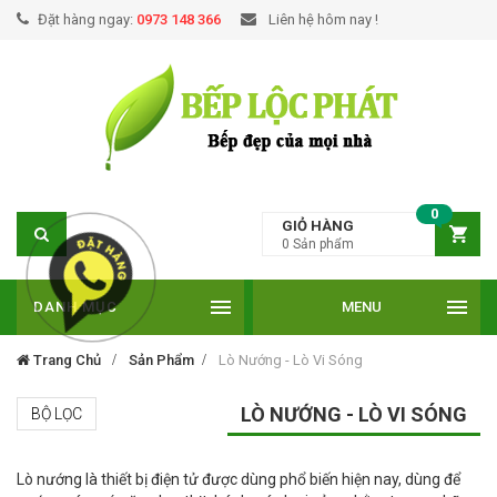
Đặt hàng ngay:
0973 148 366
Liên hệ hôm nay !
0
GIỎ HÀNG
0
Sản phẩm
DANH MỤC
MENU
Trang Chủ
Sản Phẩm
Lò Nướng - Lò Vi Sóng
LÒ NƯỚNG - LÒ VI SÓNG
BỘ LỌC
Lò nướng là thiết bị điện tử được dùng phổ biến hiện nay, dùng để