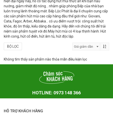
hiện đại ngày nay, nó có tác dụng hút mùi thức ăn khi bạn nấu
nướng, giảm nhiệt độ nóng… nhằm giúp phòng Bếp của nhà bạn
luôn trong lành thoáng mát. Bếp Lộc Phát là đại lí chuyên cung cấp
các sản phẩm hút mùi cao cấp hàng đầu thế giới như: Giovani,
Cata, Fagor, Arber, Abbaka… có ưu điểm vượt trội: công suất hút
khỏe, độ ồn thấp, kiểu dáng đa dạng. Hãy đến với chúng tôi để trải
niệm sản phẩm tuyệt vời đó.Máy hút mùi có 4 loại thịnh hành: Hút
kính cong, hút cổ điển, hút âm tủ, hút độc lập.
BỘ LỌC
Không tìm thấy sản phẩm nào thỏa mãn điều kiện lọc
HOTLINE: 0973 148 366
HỖ TRỢ KHÁCH HÀNG