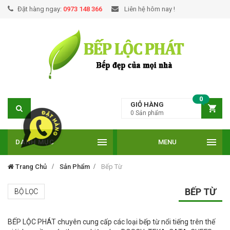
Đặt hàng ngay:
0973 148 366
Liên hệ hôm nay !
0
GIỎ HÀNG
0
Sản phẩm
DANH MỤC
MENU
Trang Chủ
Sản Phẩm
Bếp Từ
BẾP TỪ
BỘ LỌC
BẾP LỘC PHÁT chuyên cung cấp các loại bếp từ nổi tiếng trên thế