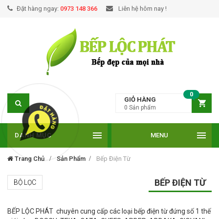
Đặt hàng ngay:
0973 148 366
Liên hệ hôm nay !
0
GIỎ HÀNG
0
Sản phẩm
DANH MỤC
MENU
Trang Chủ
Sản Phẩm
Bếp Điện Từ
BẾP ĐIỆN TỪ
BỘ LỌC
BẾP LỘC PHÁT chuyên cung cấp các loại bếp điện từ đứng số 1 thế