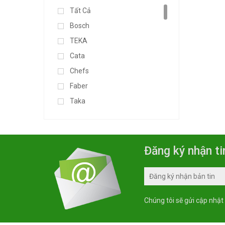
Tây Ban Nha
Tất Cả
Hàng Liên Doanh
Bosch
Thương Hiệu Ý
TEKA
Thương Hiệu Châu Âu
Cata
000
Chefs
Đang Cập Nhật...
Faber
Thương Hiệu Japan
Taka
Thương Hiệu Châu Á
Munchen
Made In Thailand
Kocher
Chính Hãng
Sunhouse
Đăng ký nhận ti
Arber
Malloca
Fandi
Chúng tôi sẽ gửi cập nhật
Canzy
Siematic