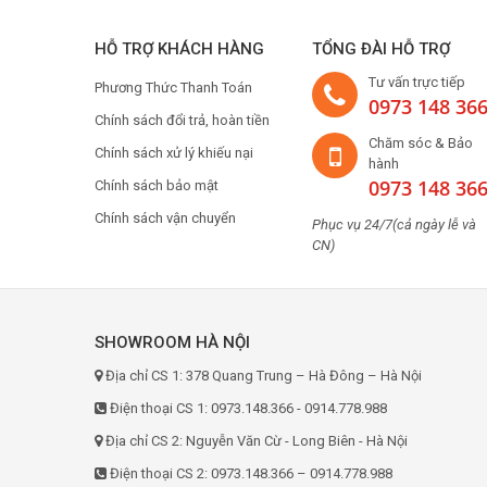
Sevilla
HỖ TRỢ KHÁCH HÀNG
TỔNG ĐÀI HỖ TRỢ
Hafele
Tư vấn trực tiếp
Phương Thức Thanh Toán
Abbaka
0973 148 36
Chính sách đổi trả, hoàn tiền
Latino
Chăm sóc & Bảo
Chính sách xử lý khiếu nại
Giovani
hành
0973 148 36
Chính sách bảo mật
FARO
Chính sách vận chuyển
Napoli
Phục vụ 24/7(cả ngày lễ và
CN)
Green Cook
Kucy
Mastercook
SHOWROOM HÀ NỘI
Fotile
Địa chỉ CS 1: 378 Quang Trung – Hà Đông – Hà Nội
Malmo
Điện thoại CS 1: 0973.148.366 - 0914.778.988
Dmestik
Địa chỉ CS 2: Nguyễn Văn Cừ - Long Biên - Hà Nội
Feuer
Điện thoại CS 2: 0973.148.366 – 0914.778.988
Pelly