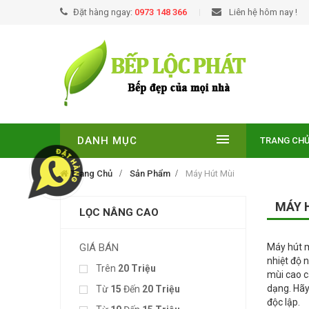
Đặt hàng ngay:
0973 148 366
Liên hệ hôm nay !
DANH MỤC
TRANG CH
Trang Chủ
Sản Phẩm
Máy Hút Mùi
MÁY 
LỌC NÂNG CAO
GIÁ BÁN
Máy hút m
nhiệt độ 
Trên
20 Triệu
mùi cao c
dạng. Hãy
Từ
15
Đến
20 Triệu
độc lập.