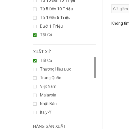
Từ
10
Đến
15 Triệu
Từ
5
Đến
10 Triệu
Từ
1
Đến
5 Triệu
Không tìm
Dưới
1 Triệu
Tất Cả
XUẤT XỨ
Tất Cả
Thương Hiệu Đức
Trung Quốc
Việt Nam
Malaysia
Nhật Bản
Italy-Ý
Đức-Germany
HÃNG SẢN XUẤT