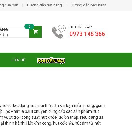
ng của bạn
Hướng dẫn đặt hàng
Hướng dẫn bảo hành
0
HOTLINE 24/7
HÀNG
0973 148 366
phẩm
LIÊN HỆ
y, nó có tác dụng hút mùi thức ăn khi bạn nấu nướng, giảm
 Lộc Phát là đại lí chuyên cung cấp các sản phẩm hút
m vượt trội: công suất hút khỏe, độ ồn thấp, kiểu dáng đa
i thịnh hành: Hút kính cong, hút cổ điển, hút âm tủ, hút