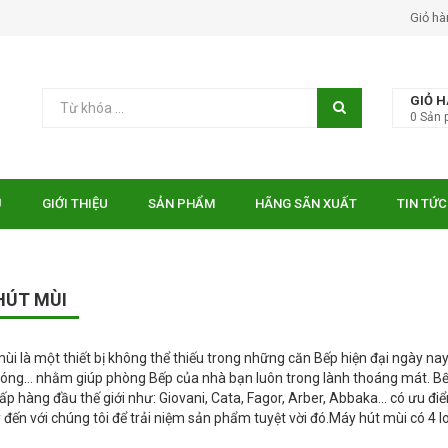
Giỏ hà
GIỎ 
0
Sản 
Ủ
GIỚI THIỆU
SẢN PHẨM
HÃNG SÃN XUẤT
TIN TỨC
HÚT MÙI
ùi là một thiết bị không thể thiếu trong những căn Bếp hiện đại ngày na
nóng… nhằm giúp phòng Bếp của nhà bạn luôn trong lành thoáng mát. Bếp
ấp hàng đầu thế giới như: Giovani, Cata, Fagor, Arber, Abbaka… có ưu điể
 đến với chúng tôi để trải niệm sản phẩm tuyệt vời đó.Máy hút mùi có 4 loạ