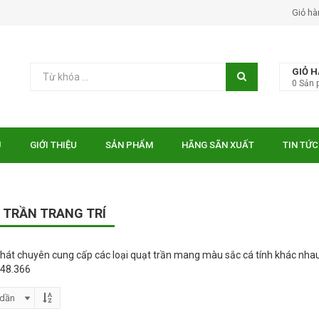
Giỏ hà
GIỎ 
0
Sản 
Ủ
GIỚI THIỆU
SẢN PHẨM
HÃNG SÃN XUẤT
TIN TỨC
 TRẦN TRANG TRÍ
hát chuyên cung cấp các loại quạt trần mang màu sắc cá tính khác nhau: hi
148.366