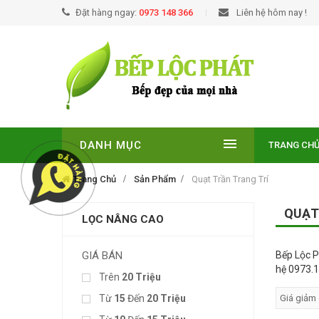
Đặt hàng ngay:
0973 148 366
Liên hệ hôm nay !
DANH MỤC
TRANG CH
Trang Chủ
Sản Phẩm
Quạt Trần Trang Trí
QUẠT
LỌC NÂNG CAO
GIÁ BÁN
Bếp Lộc P
hệ 0973.
Trên
20 Triệu
Từ
15
Đến
20 Triệu