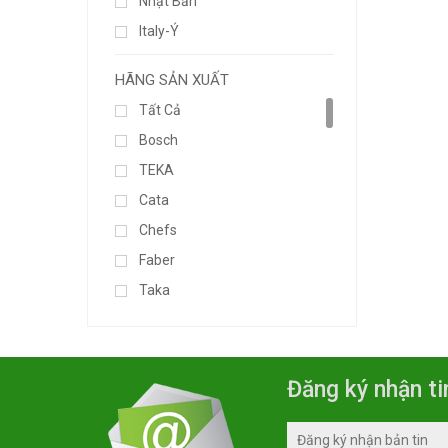
Nhật Bản
Italy-Ý
Đức-Germany
HÃNG SẢN XUẤT
Tây Ban Nha
Tất Cả
Hàng Liên Doanh
Bosch
Thương Hiệu Ý
TEKA
Thương Hiệu Châu Âu
Cata
000
Chefs
Đang Cập Nhật...
Faber
Thương Hiệu Japan
Taka
Thương Hiệu Châu Á
Munchen
Made In Thailand
Kocher
Chính Hãng
Sunhouse
Đăng ký nhận ti
Arber
Malloca