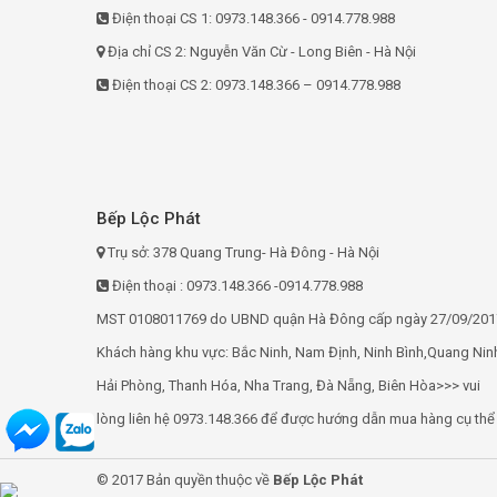
Điện thoại CS 1: 0973.148.366 - 0914.778.988
Dmestik
Địa chỉ CS 2: Nguyễn Văn Cừ - Long Biên - Hà Nội
Feuer
Điện thoại CS 2: 0973.148.366 – 0914.778.988
Pelly
Koenic
Romal
Faster
Bếp Lộc Phát
Catino
Trụ sở: 378 Quang Trung- Hà Đông - Hà Nội
Lorca
Điện thoại : 0973.148.366 -0914.778.988
Uber
MST 0108011769 do UBND quận Hà Đông cấp ngày 27/09/201
Fujioh
Khách hàng khu vực: Bắc Ninh, Nam Định, Ninh Bình,Quang Nin
Fagor
Hải Phòng, Thanh Hóa, Nha Trang, Đà Nẵng, Biên Hòa>>> vui
Electrolux
lòng liên hệ 0973.148.366 để được hướng dẫn mua hàng cụ thể
Siemens
Takay
© 2017 Bản quyền thuộc về
Bếp Lộc Phát
Essen