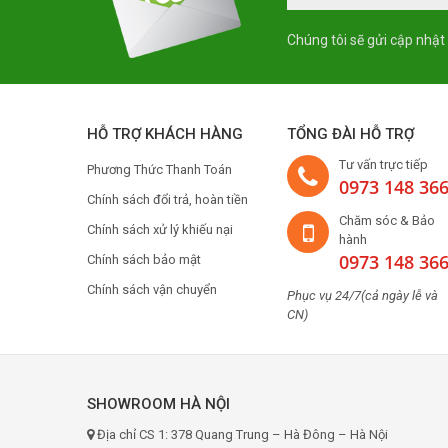
Fandi
Chúng tôi sẽ gửi cập nhật
Canzy
Siematic
Sevilla
HỖ TRỢ KHÁCH HÀNG
TỔNG ĐÀI HỖ TRỢ
Hafele
Tư vấn trực tiếp
Phương Thức Thanh Toán
Abbaka
0973 148 36
Chính sách đổi trả, hoàn tiền
Latino
Chăm sóc & Bảo
Chính sách xử lý khiếu nại
Giovani
hành
0973 148 36
Chính sách bảo mật
FARO
Chính sách vận chuyển
Napoli
Phục vụ 24/7(cả ngày lễ và
CN)
Green Cook
Kucy
Mastercook
SHOWROOM HÀ NỘI
Fotile
Địa chỉ CS 1: 378 Quang Trung – Hà Đông – Hà Nội
Malmo