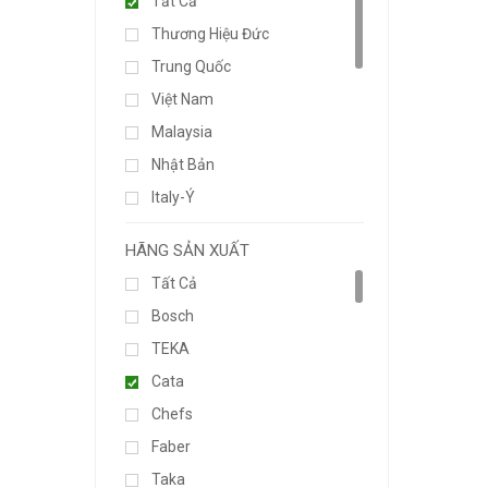
Tất Cả
Thương Hiệu Đức
Trung Quốc
Việt Nam
Malaysia
Nhật Bản
Italy-Ý
Đức-Germany
HÃNG SẢN XUẤT
Tây Ban Nha
Tất Cả
Hàng Liên Doanh
Bosch
Thương Hiệu Ý
TEKA
Thương Hiệu Châu Âu
Cata
000
Chefs
Đang Cập Nhật...
Faber
Thương Hiệu Japan
Taka