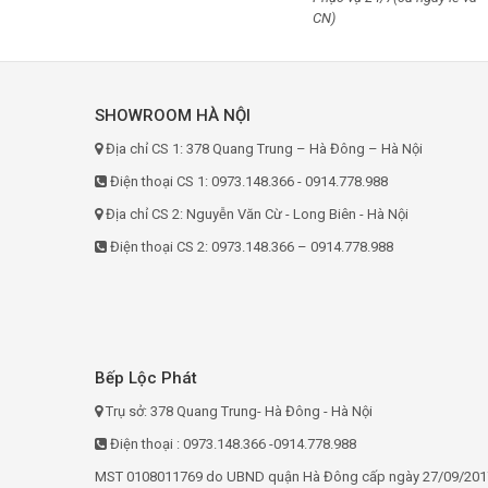
CN)
Green Cook
Kucy
Mastercook
SHOWROOM HÀ NỘI
Fotile
Địa chỉ CS 1: 378 Quang Trung – Hà Đông – Hà Nội
Malmo
Điện thoại CS 1: 0973.148.366 - 0914.778.988
Dmestik
Địa chỉ CS 2: Nguyễn Văn Cừ - Long Biên - Hà Nội
Feuer
Điện thoại CS 2: 0973.148.366 – 0914.778.988
Pelly
Koenic
Romal
Faster
Bếp Lộc Phát
Catino
Trụ sở: 378 Quang Trung- Hà Đông - Hà Nội
Lorca
Điện thoại : 0973.148.366 -0914.778.988
Uber
MST 0108011769 do UBND quận Hà Đông cấp ngày 27/09/201
Fujioh