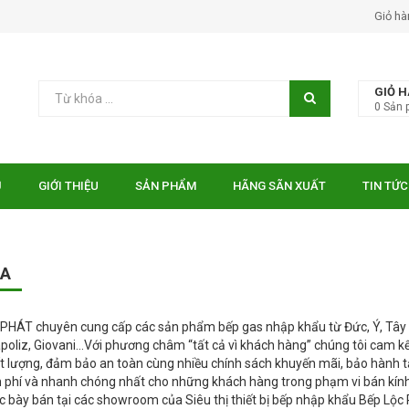
Giỏ hà
GIỎ 
0
Sản 
Ủ
GIỚI THIỆU
SẢN PHẨM
HÃNG SÃN XUẤT
TIN TỨC
GA
HÁT chuyên cung cấp các sản phẩm bếp gas nhập khẩu từ Đức, Ý, Tây 
poliz, Giovani…Với phương châm “tất cả vì khách hàng” chúng tôi cam k
t lượng, đảm bảo an toàn cùng nhiều chính sách khuyến mãi, bảo hành tạ
 phí và nhanh chóng nhất cho những khách hàng trong phạm vi bán kín
 bày bán tại các showroom của Siêu thị thiết bị bếp nhập khẩu Bếp Lộc 