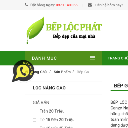
Đặt hàng ngay:
0973 148 366
Liên hệ hôm nay !
DANH MỤC
TRANG CH
Trang Chủ
Sản Phẩm
Bếp Ga
BẾP 
LỌC NÂNG CAO
GIÁ BÁN
BẾP LỘC P
Canzy, Na
Trên
20 Triệu
hãng, chấ
toàn miễn
Từ
15
Đến
20 Triệu
đang được