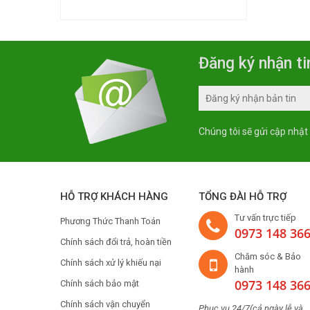
Thương Hiệu Châu Á
Munchen
Made In Thailand
Kocher
Chính Hãng
Sunhouse
Đăng ký nhận ti
Arber
Malloca
Fandi
Chúng tôi sẽ gửi cập nhật
Canzy
Siematic
Sevilla
HỖ TRỢ KHÁCH HÀNG
TỔNG ĐÀI HỖ TRỢ
Hafele
Tư vấn trực tiếp
Phương Thức Thanh Toán
Abbaka
0973 148 36
Chính sách đổi trả, hoàn tiền
Latino
Chăm sóc & Bảo
Chính sách xử lý khiếu nại
Giovani
hành
0973 148 36
Chính sách bảo mật
FARO
Chính sách vận chuyển
Napoli
Phục vụ 24/7(cả ngày lễ và