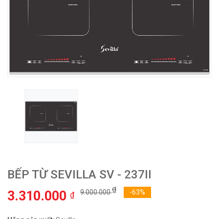
BẾP TỪ SEVILLA SV - 237II
₫
3.310.000
9.000.000
-63%
₫