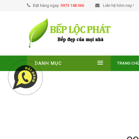
Đặt hàng ngay:
0973 148 366
Liên hệ hôm nay !
DANH MỤC
TRANG CH