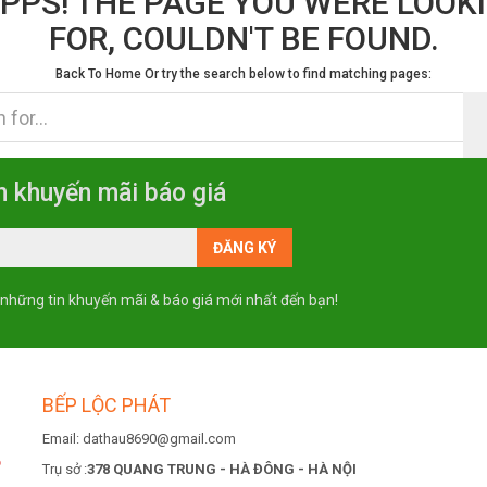
PPS! THE PAGE YOU WERE LOOK
FOR, COULDN'T BE FOUND.
Back To Home
Or try the search below to find matching pages:
n khuyến mãi báo giá
 những tin khuyến mãi & báo giá mới nhất đến bạn!
BẾP LỘC PHÁT
Email: dathau8690@gmail.com
6
Trụ sở :
378 QUANG TRUNG - HÀ ĐÔNG - HÀ NỘI