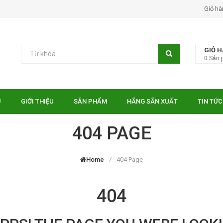
Giỏ hà
GIỎ 
0
Sản 
Ủ
GIỚI THIỆU
SẢN PHẨM
HÃNG SÃN XUẤT
TIN TỨC
404 PAGE
Home
404 Page
404