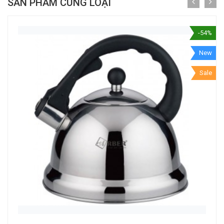
SẢN PHẨM CÙNG LOẠI
-54%
New
Sale