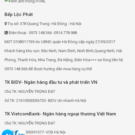
Bếp Lộc Phát
Trụ sở: 378 Quang Trung- Hà Đông - Hà Nội
Điện thoại : 0973.148.366 -0914.778.988
MST 0108011769 do UBND quận Hà Đông cấp ngày 27/09/2017
Khách hàng khu vực: Bắc Ninh, Nam Định, Ninh Bình,Quang Ninh, Hải
Phòng, Thanh Hóa, Nha Trang, Đà Nẵng, Biên Hòa>>> vui lòng liên hệ
0973.148.366 để được hướng dẫn mua hàng cụ thể
TK BIDV- Ngân hàng đầu tư và phát triển VN
Chủ TK: NGUYỄN TRỌNG ĐẠT
Số TK: 21610000036733- BIDV chi nhanh Hà Nội
TK VietcomBank- Ngân hàng ngoại thương Việt Nam
Chủ TK: NGUYỄN TRỌNG ĐẠT
Số TK: 0691000391577- VCB Hà Nội