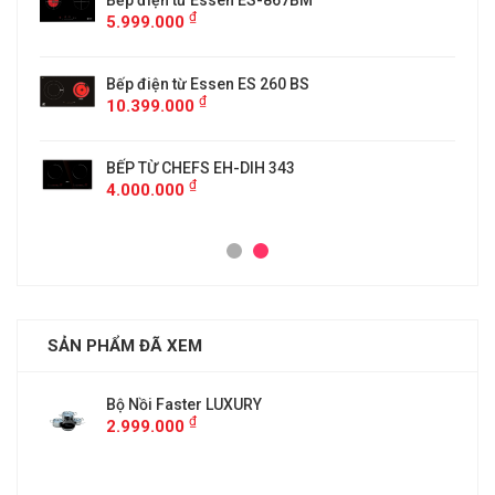
5
Bếp điện từ Essen ES-867BM
₫
5.999.000
Bếp điện từ Essen ES 260 BS
₫
10.399.000
BẾP TỪ CHEFS EH-DIH 343
₫
4.000.000
SẢN PHẨM ĐÃ XEM
Bộ Nồi Faster LUXURY
₫
2.999.000