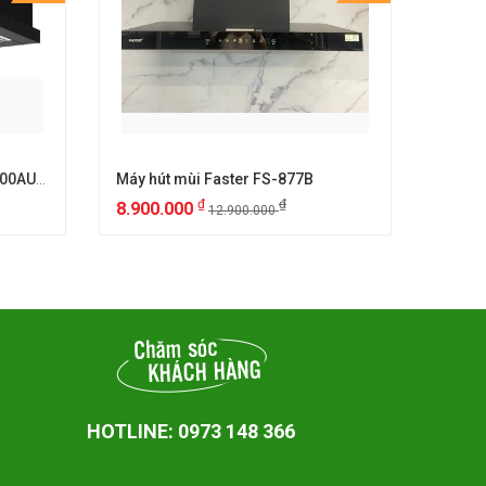
Máy hút mùi âm tủ Canzy CZ 700AUTO
Máy hút mùi Faster FS-877B
Máy h
₫
₫
8.900.000
2.50
12.900.000
HOTLINE: 0973 148 366