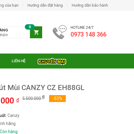
ng của bạn
Hướng dẫn đặt hàng
Hướng dẫn bảo hành
0
HOTLINE 24/7
HÀNG
0973 148 366
phẩm
LIÊN HỆ
út Mùi CANZY CZ EH88GL
₫
.000
5.500.000
-53%
₫
uất:
Canzy
ính hãng
Còn hàng