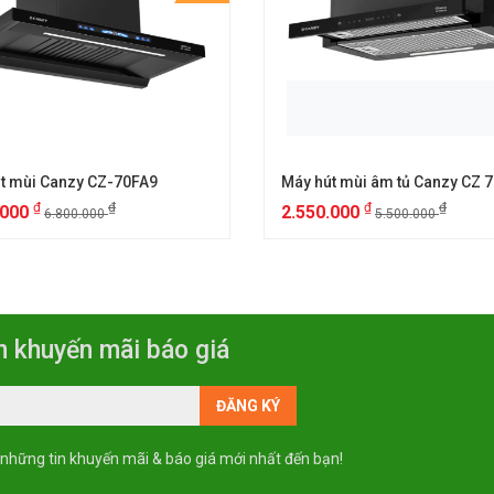
t mùi Canzy CZ-70FA9
₫
₫
₫
₫
.000
2.550.000
6.800.000
5.500.000
n khuyến mãi báo giá
 những tin khuyến mãi & báo giá mới nhất đến bạn!