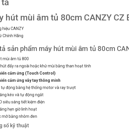
 tả
y hút mùi âm tủ 80cm CANZY CZ
g hiệu CANZY
 mùi CANZY CZ
Máy hút mùi CANZY CZ
EH88GL
ứ Chính Hãng
₫
₫
000
2.550.000
tả sản phẩm máy hút mùi âm tủ 80cm C
t mùi âm tủ 800
 hút đẩy ra ngoài hoặc khử mùi bằng than hoạt tính
hiển cảm ứng (Touch Control)
hiển cảm ứng vẫy tay thông minh
 tự động bằng hệ thống motor và ray trượt
ăng kéo và tự động ngắt
 siêu sáng tiết kiệm điện
ng hẹn giờ linh hoạt
ọc mỡ bằng nhôm đen
 số kỹ thuật