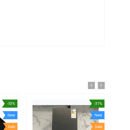
-53%
-31%
New
New
Sale
Sale