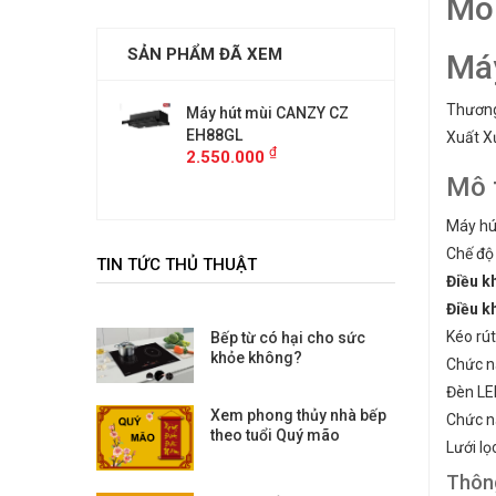
Mô
SẢN PHẨM ĐÃ XEM
Má
Thươn
mùi CANZY CZ
Máy hút mùi CANZY CZ
Máy hút
EH88GL
EH88GL
Xuất X
₫
₫
00
2.550.000
2.550.
Mô 
Máy hú
Chế độ
TIN TỨC THỦ THUẬT
Điều k
Điều k
Kéo rút
Bếp từ có hại cho sức
khỏe không?
Chức n
Đèn LED
Xem phong thủy nhà bếp
Chức nă
theo tuổi Quý mão
Lưới l
Thông