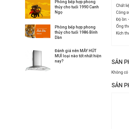
Phòng bếp hợp phong
Chất li
thủy cho tuổi 1990 Canh
Ngọ
Công s
Độ ồn: 
Ống th
Phòng bếp hợp phong
thủy cho tuổi 1986 Bính
Kích t
Dần
Đánh giá nên MÁY HÚT
MUÌ loại nào tốt nhất hiện
SẢN P
nay?
Không có
SẢN P