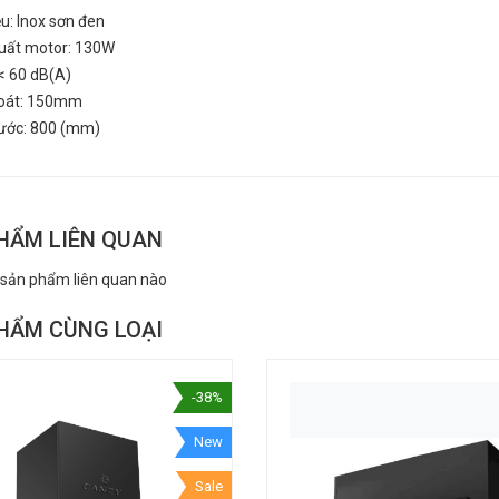
ệu: Inox sơn đen
uất motor: 130W
< 60 dB(A)
oát: 150mm
hước: 800 (mm)
HẨM LIÊN QUAN
 sản phẩm liên quan nào
HẨM CÙNG LOẠI
-38%
New
Sale