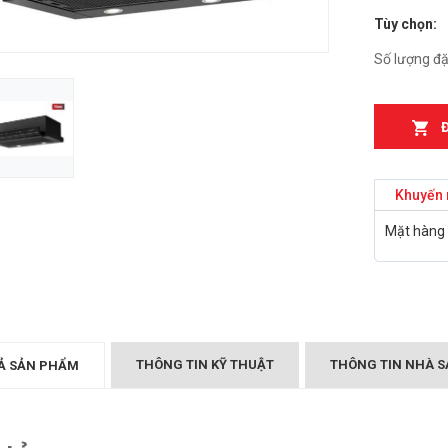
Tùy chọn:
n từ Faster
Bếp điện từ Essen ES-
IH
889BM
Số lượng đặ
₫
₫
000
2.899.000
T MÙI KÍNH CONG
Bếp điện từ Essen ES-
05/GB905
867BM
₫
₫
000
5.999.000
Khuyến 
Canzy CZ-999DHI
Bếp điện từ Essen ES 260
Mặt hàng 
₫
.000
BS
₫
10.399.000
Midea 2ST-3304
₫
000
BẾP TỪ CHEFS EH-DIH
343
₫
4.000.000
THÔNG TIN KỸ THUẬT
THÔNG TIN NHÀ S
Ả SẢN PHẨM