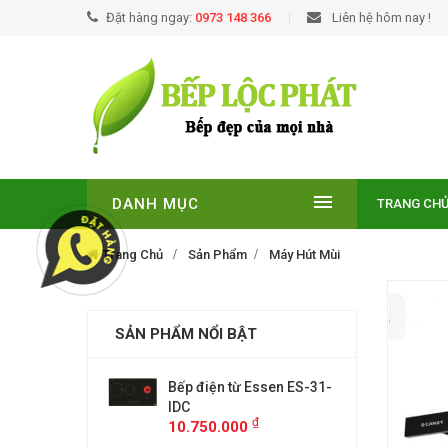
Đặt hàng ngay:
0973 148 366
Liên hệ hôm nay !
DANH MỤC
TRANG CH
Trang Chủ
Sản Phẩm
Máy Hút Mùi
SẢN PHẨM NỔI BẬT
EUROSUN EU-
Bếp điện từ Essen ES-31-
BẾP TỪ
E
IDC
T210NO
₫
₫
00
10.750.000
9.299.