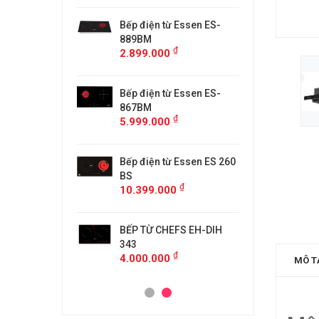
từ Faster
Bếp điện từ Essen ES-
Bếp điệ
H
889BM
FS218C
₫
₫
00
2.899.000
4.599.
 MÙI KÍNH CONG
Bếp điện từ Essen ES-
MÁY HÚ
5/GB905
867BM
KF-GB7
₫
₫
00
5.999.000
4.500.
anzy CZ-999DHI
Bếp điện từ Essen ES 260
Bếp từ 
₫
000
11.999
BS
₫
10.399.000
idea 2ST-3304
Bếp Từ 
₫
00
3.299.
BẾP TỪ CHEFS EH-DIH
343
₫
4.000.000
MÔ T