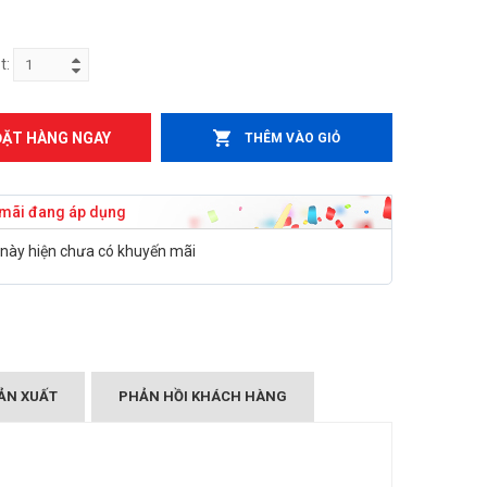
t:
ĐẶT HÀNG NGAY
THÊM VÀO GIỎ
mãi đang áp dụng
này hiện chưa có khuyến mãi
ẢN XUẤT
PHẢN HỒI KHÁCH HÀNG