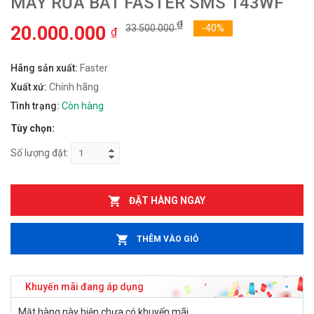
MÁY RỬA BÁT FASTER SMS 143WF
₫
20.000.000
33.500.000
-40%
₫
Hãng sản xuất:
Faster
Xuất xứ:
Chính hãng
Tình trạng:
Còn hàng
Tùy chọn:
Số lượng đặt:
ĐẶT HÀNG NGAY
THÊM VÀO GIỎ
Khuyến mãi đang áp dụng
Mặt hàng này hiện chưa có khuyến mãi