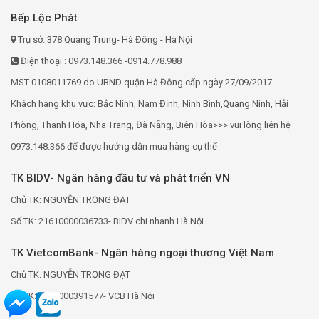
Bếp Lộc Phát
Trụ sở: 378 Quang Trung- Hà Đông - Hà Nội
Điện thoại : 0973.148.366 -0914.778.988
MST 0108011769 do UBND quận Hà Đông cấp ngày 27/09/2017
Khách hàng khu vực: Bắc Ninh, Nam Định, Ninh Bình,Quang Ninh, Hải
Phòng, Thanh Hóa, Nha Trang, Đà Nẵng, Biên Hòa>>> vui lòng liên hệ
0973.148.366 để được hướng dẫn mua hàng cụ thể
TK BIDV- Ngân hàng đầu tư và phát triển VN
Chủ TK: NGUYỄN TRỌNG ĐẠT
Số TK: 21610000036733- BIDV chi nhanh Hà Nội
TK VietcomBank- Ngân hàng ngoại thương Việt Nam
Chủ TK: NGUYỄN TRỌNG ĐẠT
Số TK: 0691000391577- VCB Hà Nội