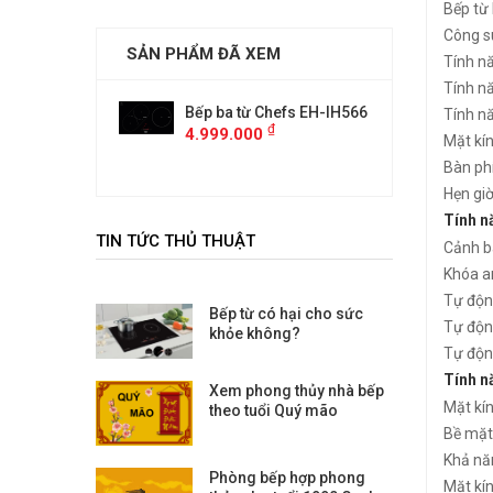
Bếp từ
Công s
SẢN PHẨM ĐÃ XEM
Tính n
Tính n
ừ Chefs EH-IH566
Bếp ba từ Chefs EH-IH566
Bếp ba 
Tính nă
₫
₫
00
4.999.000
4.999.
Mặt kí
Bàn phí
Hẹn giờ
Tính n
TIN TỨC THỦ THUẬT
Cảnh b
Khóa an
Tự độn
Bếp từ có hại cho sức
Tự động
khỏe không?
Tự độn
Tính n
Xem phong thủy nhà bếp
Mặt kín
theo tuổi Quý mão
Bề mặt 
Khả năn
Phòng bếp hợp phong
Mặt kí