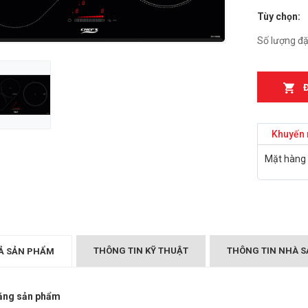
Tùy chọn:
n từ Faster
Bếp điện từ Essen ES-
IH
889BM
Số lượng đặ
₫
₫
000
2.899.000
T MÙI KÍNH CONG
Bếp điện từ Essen ES-
05/GB905
867BM
₫
₫
000
5.999.000
Khuyến 
Canzy CZ-999DHI
Bếp điện từ Essen ES 260
Mặt hàng 
₫
.000
BS
₫
10.399.000
Midea 2ST-3304
₫
000
BẾP TỪ CHEFS EH-DIH
343
₫
4.000.000
THÔNG TIN KỸ THUẬT
THÔNG TIN NHÀ S
Ả SẢN PHẨM
ăng sản phẩm