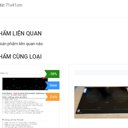
đát 71x41cm
HẨM LIÊN QUAN
 sản phẩm liên quan nào
HẨM CÙNG LOẠI
-58%
New
Sale