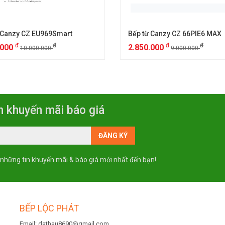
 Canzy CZ EU969Smart
Bếp từ Canzy CZ 66PIE6 MAX
₫
₫
₫
₫
.000
2.850.000
10.000.000
9.000.000
n khuyến mãi báo giá
 những tin khuyến mãi & báo giá mới nhất đến bạn!
BẾP LỘC PHÁT
Email: dathau8690@gmail.com