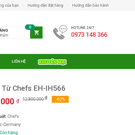
ng của bạn
Hướng dẫn đặt hàng
Hướng dẫn bảo hành
0
HOTLINE 24/7
HÀNG
0973 148 366
phẩm
LIÊN HỆ
 Từ Chefs EH-IH566
₫
.000
12.800.000
-60%
₫
uất:
Chefs
c-Germany
Còn hàng