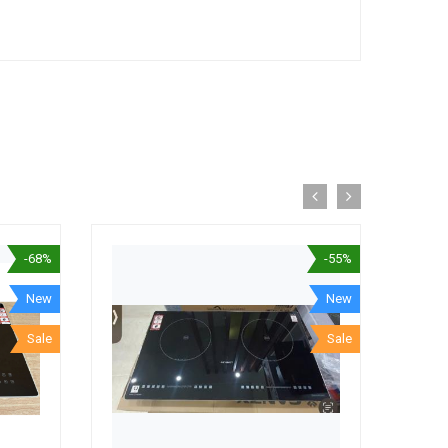
-68%
-55%
New
New
Sale
Sale