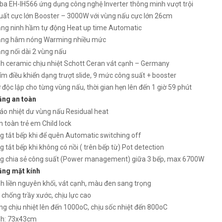
 ba EH-IH566 ứng dụng công nghệ Inverter thông minh vượt trội
uất cực lớn Booster – 3000W với vùng nấu cực lớn 26cm
ăng ninh hầm tự động Heat up time Automatic
ăng hâm nóng Warming nhiều mức
từ Chefs EH-IH566
Bếp ba từ Chefs EH-IH566
ng nối dài 2 vùng nấu
₫
₫
000
4.999.000
nh ceramic chịu nhiệt Schott Ceran vát cạnh – Germany
m điều khiển dạng trượt slide, 9 mức công suất + booster
 độc lập cho từng vùng nấu, thời gian hẹn lên đến 1 giờ 59 phút
ăng an toàn
áo nhiệt dư vùng nấu Residual heat
 toàn trẻ em Child lock
g tắt bếp khi để quên Automatic switching off
 tắt bếp khi không có nồi ( trên bếp từ) Pot detection
g chia sẻ công suất (Power management) giữa 3 bếp, max 6700W
ăng mặt kính
h liền nguyên khối, vát cạnh, màu đen sang trọng
chống trầy xước, chịu lực cao
g chịu nhiệt lên đến 1000oC, chịu sốc nhiệt đến 800oC
nh: 73x43cm