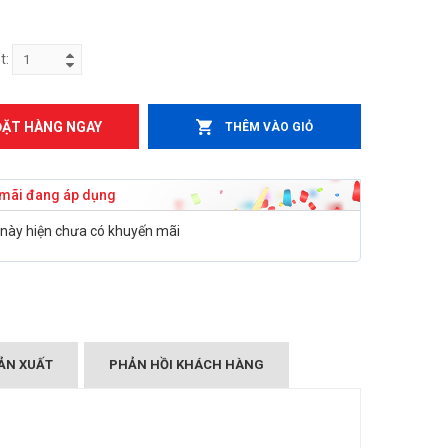
t:
ĐẶT HÀNG NGAY
THÊM VÀO GIỎ
mãi đang áp dụng
này hiện chưa có khuyến mãi
ẢN XUẤT
PHẢN HỒI KHÁCH HÀNG