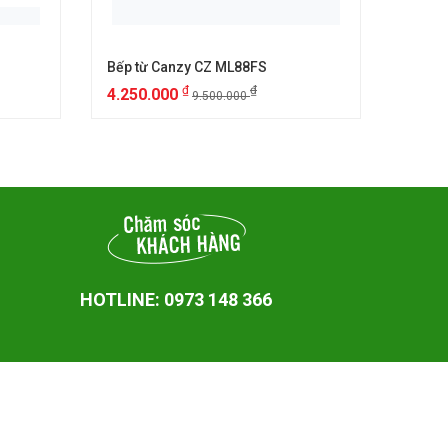
Bếp từ Canzy CZ ML88FS
Bếp t
₫
₫
4.250.000
6.25
9.500.000
HOTLINE: 0973 148 366