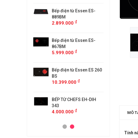
từ Faster
Bếp điện từ Essen ES-
Bếp điệ
H
889BM
FS218C
₫
₫
00
2.899.000
4.599.
 MÙI KÍNH CONG
Bếp điện từ Essen ES-
MÁY HÚ
5/GB905
867BM
KF-GB7
₫
₫
00
5.999.000
4.500.
anzy CZ-999DHI
Bếp điện từ Essen ES 260
Bếp từ 
₫
000
11.999
BS
₫
10.399.000
idea 2ST-3304
Bếp Từ 
₫
00
3.299.
BẾP TỪ CHEFS EH-DIH
343
₫
4.000.000
MÔ T
Tính n