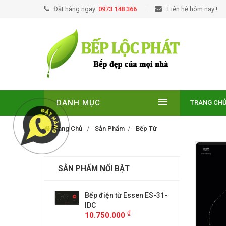
Đặt hàng ngay:
0973 148 366
Liên hệ hôm nay !
DANH MỤC
TRANG CH
Trang Chủ
Sản Phẩm
Bếp Từ
SẢN PHẨM NỔI BẬT
EUROSUN EU-
Bếp điện từ Essen ES-31-
BẾP TỪ
E
IDC
T210NO
₫
₫
00
10.750.000
9.299.