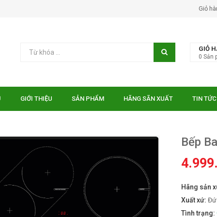
Giỏ hà
GIỎ 
0
Sản 
Ủ
GIỚI THIỆU
SẢN PHẨM
HÃNG SÃN XUẤT
TIN TỨC
Bếp Ba
4.999
Hãng sản x
 EUROSUN EU-
Bếp điện từ Essen ES-31-
TE
IDC
Xuất xứ:
Đứ
₫
₫
000
10.750.000
Tình trạng: