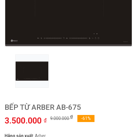
BẾP TỪ ARBER AB-675
₫
3.500.000
9.000.000
-61%
₫
Hãng sản xuất:
Arber