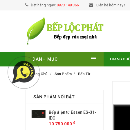
Đặt hàng ngay:
0973 148 366
Liên hệ hôm nay !
DANH MỤC
TRANG CH
Trang Chủ
Sản Phẩm
Bếp Từ
SẢN PHẨM NỔI BẬT
EUROSUN EU-
Bếp điện từ Essen ES-31-
BẾP TỪ
E
IDC
T210NO
₫
₫
00
10.750.000
9.299.