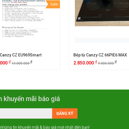
Sale
 Canzy CZ EU969Smart
Bếp từ Canzy CZ 66PIE6 MAX
₫
₫
₫
₫
.000
2.850.000
10.000.000
9.000.000
n khuyến mãi báo giá
 những tin khuyến mãi & báo giá mới nhất đến bạn!