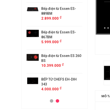
từ Faster
Bếp điện từ Essen ES-
Bếp điệ
H
889BM
FS218C
₫
₫
00
2.899.000
4.599.
 MÙI KÍNH CONG
Bếp điện từ Essen ES-
MÁY HÚ
5/GB905
867BM
KF-GB7
₫
₫
00
5.999.000
4.500.
anzy CZ-999DHI
Bếp điện từ Essen ES 260
Bếp từ 
₫
000
11.999
BS
₫
10.399.000
idea 2ST-3304
Bếp Từ 
₫
00
3.299.
BẾP TỪ CHEFS EH-DIH
343
₫
4.000.000
MÔ T