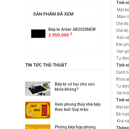
Tính n
Mặt kín
SẢN PHẨM ĐÃ XEM
Mâm từ
Chế độ
rber AB2020NEW
Bếp từ Arber AB2020NEW
Bếp từ
Chế độ
₫
₫
00
2.950.000
2.950.
Bảo vệ 
Bàn phí
Hẹn giờ
Tự độn
TIN TỨC THỦ THUẬT
Tính n
Cảnh b
Khóa an
Bếp từ có hại cho sức
Tự độn
khỏe không?
Hệ thố
Tính n
Xem phong thủy nhà bếp
Mặt kín
theo tuổi Quý mão
Bề mặt 
Khả nă
Phòng bếp hợp phong
Thông 