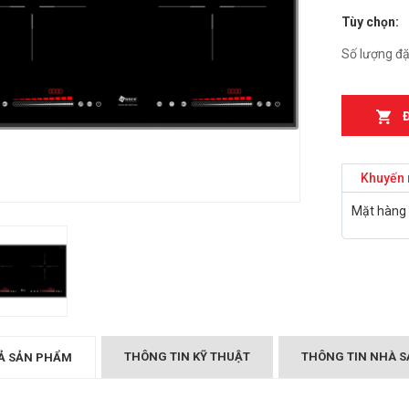
Tùy chọn:
n từ Faster
Bếp điện từ Essen ES-
IH
889BM
Số lượng đặ
₫
₫
000
2.899.000
T MÙI KÍNH CONG
Bếp điện từ Essen ES-
05/GB905
867BM
₫
₫
000
5.999.000
Khuyến 
Canzy CZ-999DHI
Bếp điện từ Essen ES 260
Mặt hàng 
₫
.000
BS
₫
10.399.000
Midea 2ST-3304
₫
000
BẾP TỪ CHEFS EH-DIH
343
₫
4.000.000
THÔNG TIN KỸ THUẬT
THÔNG TIN NHÀ S
Ả SẢN PHẨM