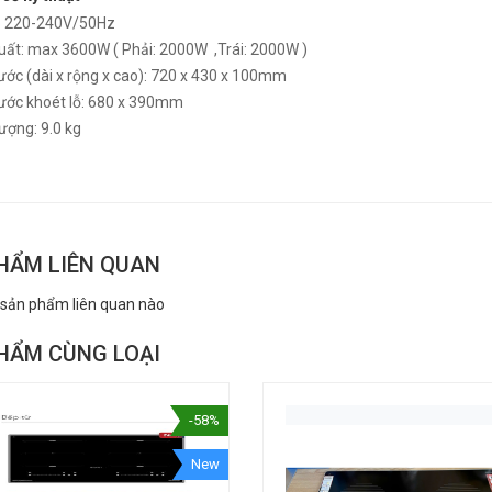
p 220-240V/50Hz
uất: max 3600W ( Phải: 2000W ,Trái: 2000W )
ước (dài x rộng x cao): 720 x 430 x 100mm
hước khoét lỗ: 680 x 390mm
ượng: 9.0 kg
HẨM LIÊN QUAN
 sản phẩm liên quan nào
HẨM CÙNG LOẠI
-58%
New