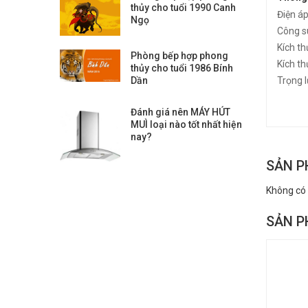
thủy cho tuổi 1990 Canh
Điện á
Ngọ
Công s
Kích th
Phòng bếp hợp phong
Kích t
thủy cho tuổi 1986 Bính
Trọng l
Dần
Đánh giá nên MÁY HÚT
MUÌ loại nào tốt nhất hiện
nay?
SẢN P
Không có
SẢN P