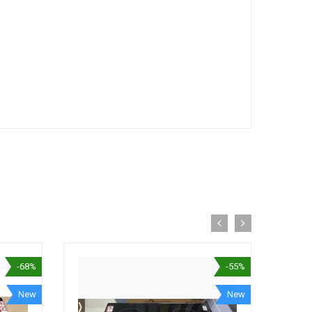
-68%
-55%
New
New