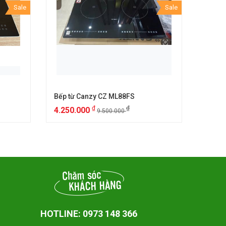
Sale
Sale
Bếp từ Canzy CZ ML88FS
Bếp t
₫
₫
4.250.000
6.25
9.500.000
HOTLINE: 0973 148 366