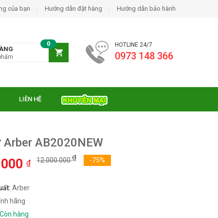
ng của bạn
Hướng dẫn đặt hàng
Hướng dẫn bảo hành
0
HOTLINE 24/7
HÀNG
0973 148 366
phẩm
LIÊN HỆ
ừ Arber AB2020NEW
₫
.000
12.000.000
-75%
₫
uất:
Arber
ính hãng
Còn hàng