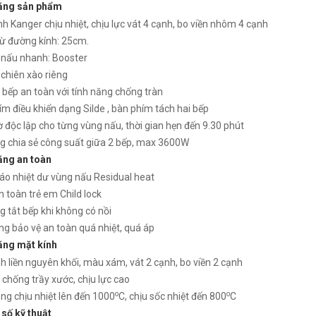
ăng sản phẩm
h Kanger chịu nhiệt, chịu lực vát 4 cạnh, bo viền nhôm 4 cạnh
 đường kính: 25cm.
 nấu nhanh: Booster
 Arber AB2020NEW
Bếp từ Arber AB2020NEW
 chiên xào riêng
₫
₫
000
2.950.000
bếp an toàn với tính năng chống tràn
m điều khiển dạng Silde , bàn phím tách hai bếp
 độc lập cho từng vùng nấu, thời gian hẹn đến 9.30 phút
g chia sẻ công suất giữa 2 bếp, max 3600W
ăng an toàn
áo nhiệt dư vùng nấu Residual heat
 toàn trẻ em Child lock
g tắt bếp khi không có nồi
ng bảo vệ an toàn quá nhiệt, quá áp
ăng mặt kính
h liền nguyên khối, màu xám, vát 2 cạnh, bo viền 2 cạnh
chống trầy xước, chịu lực cao
o
o
ng chịu nhiệt lên đến 1000
C, chịu sốc nhiệt đến 800
C
số kỹ thuật