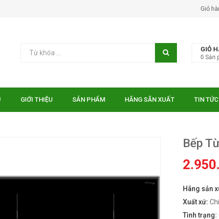
Giỏ hà
GIỎ 
0
Sản 
Ủ
GIỚI THIỆU
SẢN PHẨM
HÃNG SÃN XUẤT
TIN TỨC
Bếp T
2.950
Hãng sản x
 EUROSUN EU-
Bếp điện từ Essen ES-31-
TE
IDC
Xuất xứ:
Ch
₫
₫
000
10.750.000
Tình trạng: