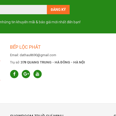
 những tin khuyến mãi & báo giá mới nhất đến bạn!
BẾP LỘC PHÁT
Email: dathau8690@gmail.com
6
Trụ sở :
378 QUANG TRUNG - HÀ ĐÔNG - HÀ NỘI
6