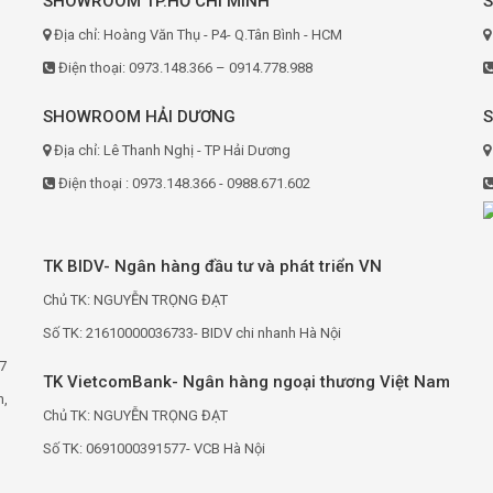
SHOWROOM TP.HỒ CHÍ MINH
Địa chỉ: Hoàng Văn Thụ - P4- Q.Tân Bình - HCM
Điện thoại: 0973.148.366 – 0914.778.988
SHOWROOM HẢI DƯƠNG
Địa chỉ: Lê Thanh Nghị - TP Hải Dương
Điện thoại : 0973.148.366 - 0988.671.602
TK BIDV- Ngân hàng đầu tư và phát triển VN
Chủ TK: NGUYỄN TRỌNG ĐẠT
Số TK: 21610000036733- BIDV chi nhanh Hà Nội
7
TK VietcomBank- Ngân hàng ngoại thương Việt Nam
h,
Chủ TK: NGUYỄN TRỌNG ĐẠT
Số TK: 0691000391577- VCB Hà Nội