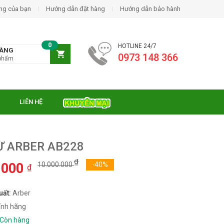
ng của bạn
Hướng dẫn đặt hàng
Hướng dẫn bảo hành
0
HOTLINE 24/7
HÀNG
0973 148 366
phẩm
LIÊN HỆ
Ừ ARBER AB228
₫
.000
10.000.000
-40%
₫
uất:
Arber
ính hãng
Còn hàng