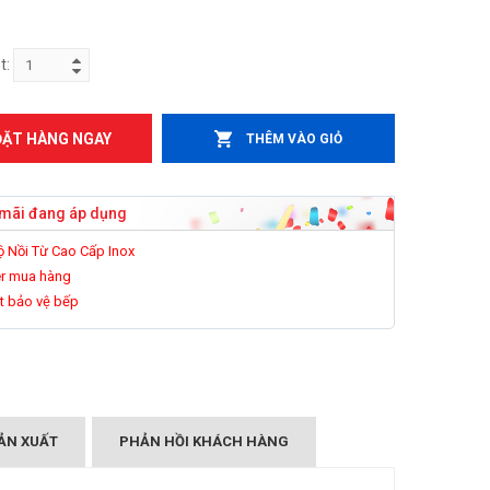
t:
ĐẶT HÀNG NGAY
THÊM VÀO GIỎ
mãi đang áp dụng
ộ Nồi Từ Cao Cấp Inox
r mua hàng
t bảo vệ bếp
ẢN XUẤT
PHẢN HỒI KHÁCH HÀNG