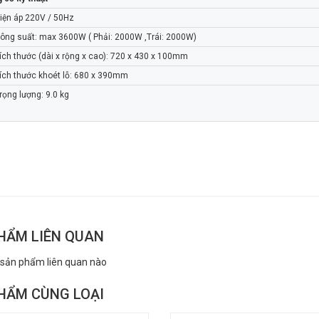
n áp 220V / 50Hz
g suất: max 3600W ( Phải: 2000W ,Trái: 2000W)
h thước (dài x rộng x cao): 720 x 430 x 100mm
h thước khoét lỗ: 680 x 390mm
ng lượng: 9.0 kg
HẨM LIÊN QUAN
 sản phẩm liên quan nào
HẨM CÙNG LOẠI