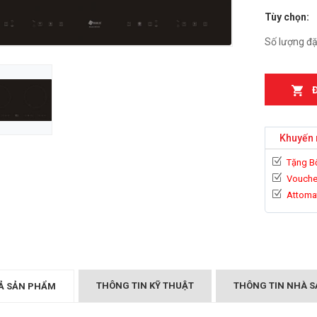
Tùy chọn:
n từ Faster
Bếp điện từ Essen ES-
IH
889BM
Số lượng đặ
₫
₫
000
2.899.000
T MÙI KÍNH CONG
Bếp điện từ Essen ES-
05/GB905
867BM
₫
₫
000
5.999.000
Khuyến 
Canzy CZ-999DHI
Bếp điện từ Essen ES 260
Tặng B
₫
.000
BS
Vouche
₫
10.399.000
Attoma
Midea 2ST-3304
₫
000
BẾP TỪ CHEFS EH-DIH
343
₫
4.000.000
THÔNG TIN KỸ THUẬT
THÔNG TIN NHÀ S
Ả SẢN PHẨM