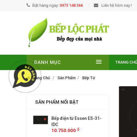
Đặt hàng ngay:
0973 148 366
Liên hệ hôm nay !
DANH MỤC
TRANG CH
Trang Chủ
Sản Phẩm
Bếp Từ
SẢN PHẨM NỔI BẬT
EUROSUN EU-
Bếp điện từ Essen ES-31-
BẾP TỪ
E
IDC
T210NO
₫
₫
00
10.750.000
9.299.