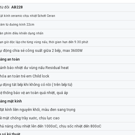
 từ đôi
AB228
kính ceramic chịu nhiệt Schott Ceran
 từ đường kính 22cm
 ARBER AB228
BẾP TỪ ARBER AB228
 phím điều khiển dạng nhấn
₫
₫
000
5.999.000
giờ độc lập cho từng vùng nấu, thời gian hẹn đến 9.30 phút
động chia sẻ công suất giữa 2 bếp, max 3600W
năng an toàn
ảnh báo nhiệt dư vùng nấu Residual heat
hóa an toàn trẻ em Child lock
ộng tắt bếp khi không có nồi ( trên bếp từ)
ệ thống bảo vệ an toàn quá nhiệt, quá áp
năng mặt kính
ặt kính liền nguyên khối, màu đen sang trọng
mặt chống trầy xước, chịu lực cao
 năng chịu nhiệt lên đến 1000oC, chịu sốc nhiệt đến 800oC
 số kỹ thuật