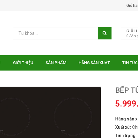
Giỏ hà
GIỎ 
0
Sản 
Ủ
GIỚI THIỆU
SẢN PHẨM
HÃNG SÃN XUẤT
TIN TỨC
BẾP T
5.999
Hãng sản x
 EUROSUN EU-
Bếp điện từ Essen ES-31-
TE
IDC
Xuất xứ:
Ch
₫
₫
000
10.750.000
Tình trạng: