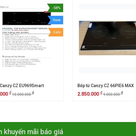
-58%
New
Sale
 Canzy CZ EU969Smart
Bếp từ Canzy CZ 66PIE6 MAX
₫
₫
₫
₫
.000
2.850.000
10.000.000
9.000.000
n khuyến mãi báo giá