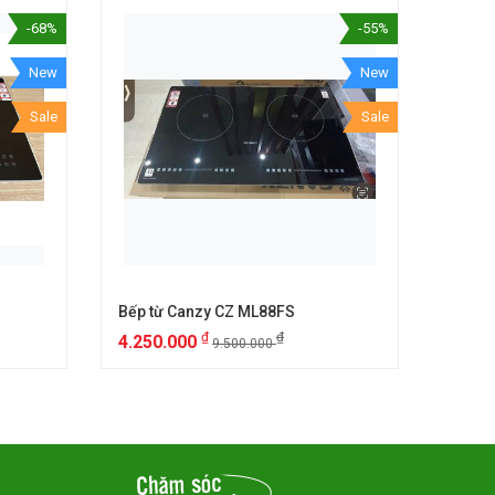
-68%
-55%
New
New
Sale
Sale
Bếp từ Canzy CZ ML88FS
Bếp t
₫
₫
4.250.000
6.25
9.500.000