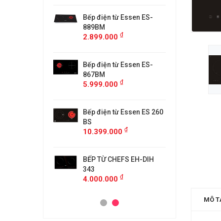
từ Faster
Bếp điện từ Essen ES-
Bếp điệ
H
889BM
FS218C
₫
₫
00
2.899.000
4.599.
 MÙI KÍNH CONG
Bếp điện từ Essen ES-
MÁY HÚ
5/GB905
867BM
KF-GB7
₫
₫
00
5.999.000
4.500.
anzy CZ-999DHI
Bếp điện từ Essen ES 260
Bếp từ 
₫
000
11.999
BS
₫
10.399.000
idea 2ST-3304
Bếp Từ 
₫
00
3.299.
BẾP TỪ CHEFS EH-DIH
343
₫
4.000.000
MÔ T