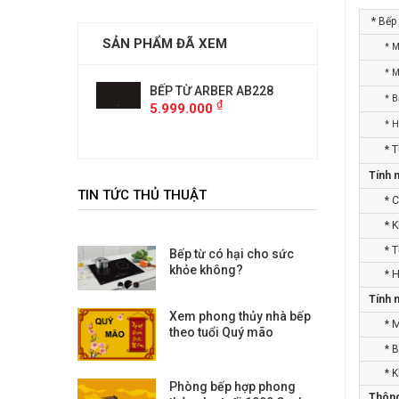
* Bếp
SẢN PHẨM ĐÃ XEM
* Mặt 
* Mâm
ARBER AB228
BẾP TỪ ARBER AB228
BẾP TỪ
* Bàn
₫
₫
00
5.999.000
5.999.
* Hẹn 
* Tự 
Tính 
TIN TỨC THỦ THUẬT
*
C
*
K
* Tự đ
Bếp từ có hại cho sức
khỏe không?
*
H
Tính 
Xem phong thủy nhà bếp
*
M
theo tuổi Quý mão
* Bề 
* Khả
Phòng bếp hợp phong
Thông