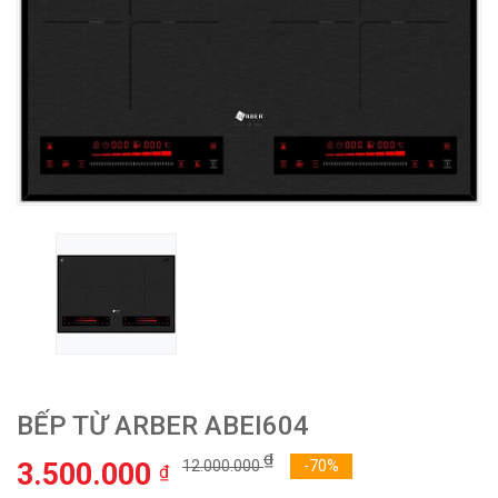
BẾP TỪ ARBER ABEI604
₫
3.500.000
12.000.000
-70%
₫