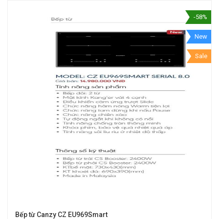
-58%
New
Sale
Bếp từ Canzy CZ EU969Smart