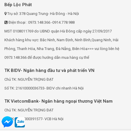
Bếp Lộc Phát
Trụ sở: 378 Quang Trung- Hà Đông - Hà Nội
Điện thoại : 0973.148.366 -0914.778.988
MST 0108011769 do UBND quận Hà Đông cấp ngày 27/09/2017
Khách hàng khu vực: Bắc Ninh, Nam Định, Ninh Bình,Quang Ninh, Hải
Phòng, Thanh Hóa, Nha Trang, Đà Nẵng, Biên Hòa>>> vui lòng liên hệ
0973.148.366 để được hướng dẫn mua hàng cụ thể
TK BIDV- Ngân hàng đầu tư và phát triển VN
Chủ TK: NGUYỄN TRỌNG ĐẠT
Số TK: 21610000036733- BIDV chi nhanh Hà Nội
TK VietcomBank- Ngân hàng ngoại thương Việt Nam
Chủ TK: NGUYỄN TRỌNG ĐẠT
Số TK: 0691000391577- VCB Hà Nội