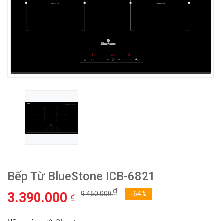
Bếp Từ BlueStone ICB-6821
₫
3.390.000
9.450.000
-64%
₫