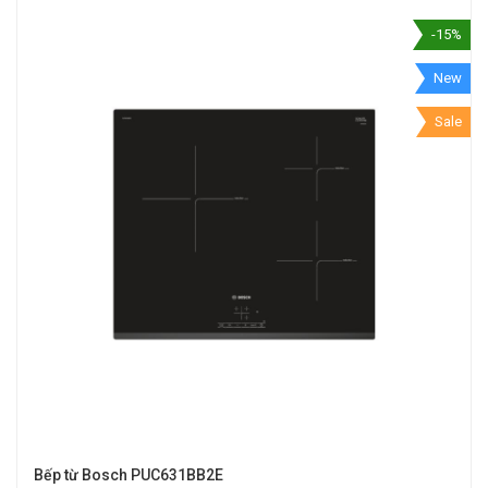
-15%
New
Sale
Bếp từ Bosch PUC631BB2E