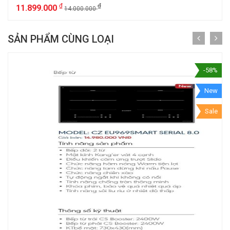
₫
₫
11.899.000
14.000.000
SẢN PHẨM CÙNG LOẠI
-58%
New
Sale