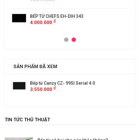
BẾP TỪ CHEFS EH-DIH 343
₫
4.000.000
SẢN PHẨM ĐÃ XEM
Bếp từ Canzy CZ- 99SI Serial 4.0
₫
3.550.000
TIN TỨC THỦ THUẬT