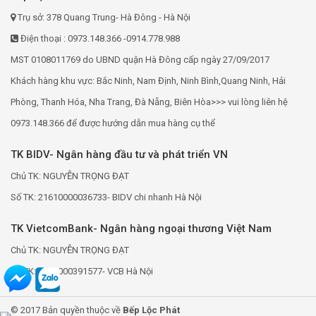
Trụ sở: 378 Quang Trung- Hà Đông - Hà Nội
Điện thoại : 0973.148.366 -0914.778.988
MST 0108011769 do UBND quận Hà Đông cấp ngày 27/09/2017
Khách hàng khu vực: Bắc Ninh, Nam Định, Ninh Bình,Quang Ninh, Hải
Phòng, Thanh Hóa, Nha Trang, Đà Nẵng, Biên Hòa>>> vui lòng liên hệ
0973.148.366 để được hướng dẫn mua hàng cụ thể
TK BIDV- Ngân hàng đầu tư và phát triển VN
Chủ TK: NGUYỄN TRỌNG ĐẠT
Số TK: 21610000036733- BIDV chi nhanh Hà Nội
TK VietcomBank- Ngân hàng ngoại thương Việt Nam
Chủ TK: NGUYỄN TRỌNG ĐẠT
Số TK: 0691000391577- VCB Hà Nội
© 2017 Bản quyền thuộc về
Bếp Lộc Phát