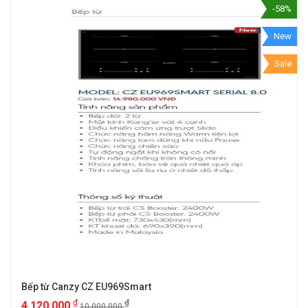
-58%
New
Sale
Bếp từ Canzy CZ EU969Smart
₫
₫
4.120.000
10.000.000