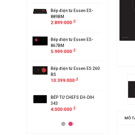
từ Faster
Bếp điện từ Essen ES-
Bếp điệ
H
889BM
FS218C
₫
₫
00
2.899.000
4.599.
 MÙI KÍNH CONG
Bếp điện từ Essen ES-
MÁY HÚ
5/GB905
867BM
KF-GB7
₫
₫
00
5.999.000
4.500.
anzy CZ-999DHI
Bếp điện từ Essen ES 260
Bếp từ 
₫
000
11.999
BS
₫
10.399.000
idea 2ST-3304
Bếp Từ 
₫
00
3.299.
BẾP TỪ CHEFS EH-DIH
343
₫
4.000.000
MÔ T