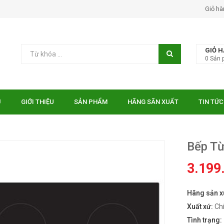
Giỏ hà
GIỎ 
0
Sản 
Ủ
GIỚI THIỆU
SẢN PHẨM
HÃNG SÃN XUẤT
TIN TỨC
Bếp T
3.199
Hãng sản x
 EUROSUN EU-
Bếp điện từ Essen ES-31-
TE
IDC
Xuất xứ:
Ch
₫
₫
000
10.750.000
Tình trạng: