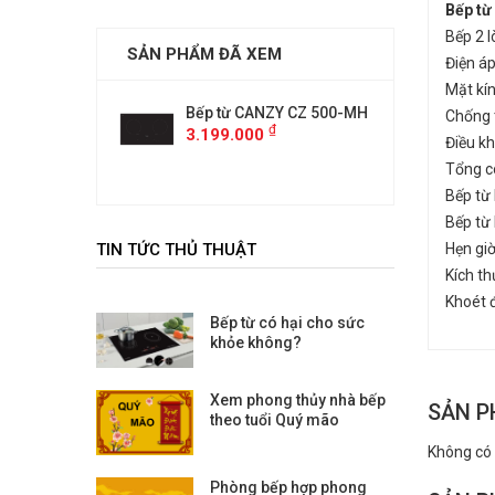
Bếp t
Bếp 2 l
SẢN PHẨM ĐÃ XEM
Điện á
Mặt kí
ANZY CZ 500-MH
Bếp từ CANZY CZ 500-MH
Bếp từ
Chống t
₫
₫
00
3.199.000
3.199.
Điều k
Tổng c
Bếp từ
Bếp từ
TIN TỨC THỦ THUẬT
Hẹn gi
Kích t
Khoét
Bếp từ có hại cho sức
khỏe không?
Xem phong thủy nhà bếp
SẢN P
theo tuổi Quý mão
Không có
Phòng bếp hợp phong