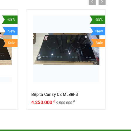
-68%
-55%
New
New
Sale
Sale
Bếp từ Canzy CZ ML88FS
Bếp t
₫
₫
4.250.000
6.25
9.500.000