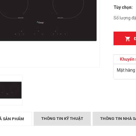
Tùy chọn:
n từ Faster
Bếp điện từ Essen ES-
IH
889BM
Số lượng đặ
₫
₫
000
2.899.000
T MÙI KÍNH CONG
Bếp điện từ Essen ES-
05/GB905
867BM
₫
₫
000
5.999.000
Khuyến 
Canzy CZ-999DHI
Bếp điện từ Essen ES 260
Mặt hàng 
₫
.000
BS
₫
10.399.000
Midea 2ST-3304
₫
000
BẾP TỪ CHEFS EH-DIH
343
₫
4.000.000
THÔNG TIN KỸ THUẬT
THÔNG TIN NHÀ S
Ả SẢN PHẨM