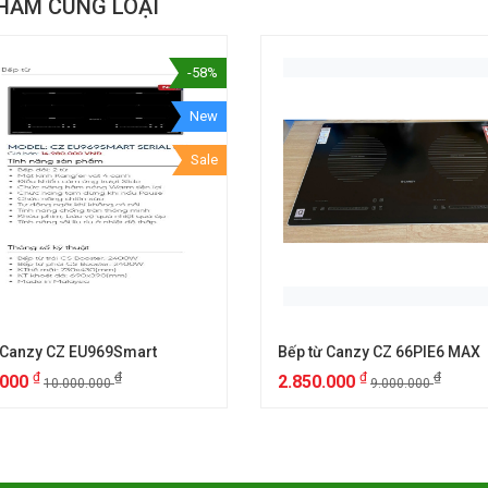
HẨM CÙNG LOẠI
-58%
New
Sale
 Canzy CZ EU969Smart
Bếp từ Canzy CZ 66PIE6 MAX
₫
₫
₫
₫
.000
2.850.000
10.000.000
9.000.000