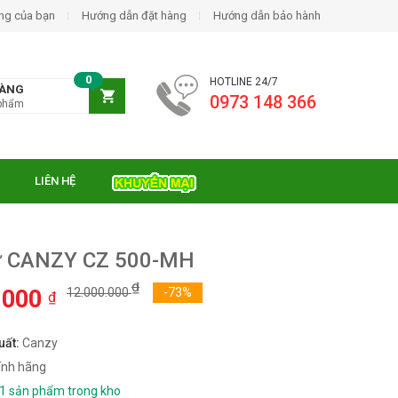
ng của bạn
Hướng dẫn đặt hàng
Hướng dẫn bảo hành
0
HOTLINE 24/7
HÀNG
0973 148 366
phẩm
LIÊN HỆ
ừ CANZY CZ 500-MH
₫
.000
12.000.000
-73%
₫
uất:
Canzy
ính hãng
1 sản phẩm trong kho