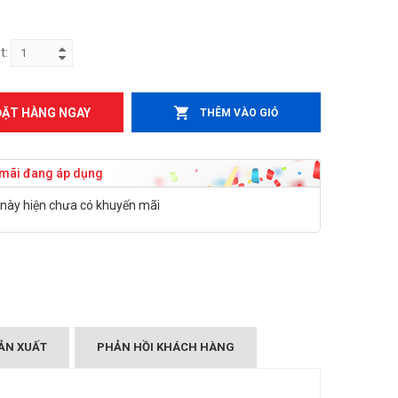
t:
ĐẶT HÀNG NGAY
THÊM VÀO GIỎ
mãi đang áp dụng
này hiện chưa có khuyến mãi
ẢN XUẤT
PHẢN HỒI KHÁCH HÀNG