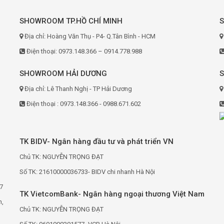
SHOWROOM TP.HỒ CHÍ MINH
Địa chỉ: Hoàng Văn Thụ - P4- Q.Tân Bình - HCM
Điện thoại: 0973.148.366 – 0914.778.988
SHOWROOM HẢI DƯƠNG
Địa chỉ: Lê Thanh Nghị - TP Hải Dương
Điện thoại : 0973.148.366 - 0988.671.602
TK BIDV- Ngân hàng đầu tư và phát triển VN
Chủ TK: NGUYỄN TRỌNG ĐẠT
Số TK: 21610000036733- BIDV chi nhanh Hà Nội
7
TK VietcomBank- Ngân hàng ngoại thương Việt Nam
h,
Chủ TK: NGUYỄN TRỌNG ĐẠT