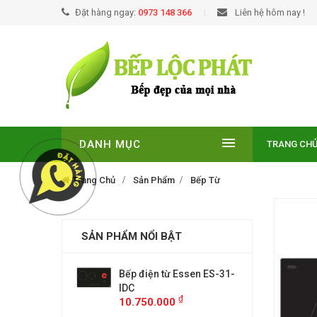
Đặt hàng ngay:
0973 148 366
Liên hệ hôm nay !
DANH MỤC
TRANG CH
Trang Chủ
Sản Phẩm
Bếp Từ
SẢN PHẨM NỔI BẬT
EUROSUN EU-
Bếp điện từ Essen ES-31-
BẾP TỪ
E
IDC
T210NO
₫
₫
00
10.750.000
9.299.