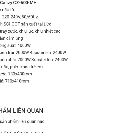
ừ Canzy CZ-500-MH
ò nấu từ
p: 220-240V, 50/60Hz
nh SCHOOT sản xuất tại Đức
 CANZY CZ 500-MH
Bếp từ CANZY CZ 500-MH
rầy xước, chịu lực, chịu nhiệt cao
₫
₫
000
3.199.000
hiển cảm ứng
ông suất: 4000W
 bên trái: 2000W Booster lên: 2400W
 bên phải: 2000W Booster lên: 2400W
ờ nấu, phím khóa trẻ em
hước: 730x430mm
 đá: 710x410mm
HẨM LIÊN QUAN
 sản phẩm liên quan nào