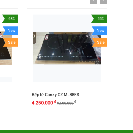
-68%
-55%
New
New
Sale
Sale
Bếp từ Canzy CZ ML88FS
Bếp t
₫
₫
4.250.000
6.25
9.500.000