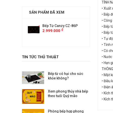
TÍNH 
• Xuất 
SẢN PHẨM ĐÃ XEM
• Bếp đ
• Công 
anzy CZ-86P
Bếp Từ Canzy CZ-86P
Bếp Từ 
• Bếp t
₫
₫
00
2.999.000
2.999.
• Bếp 
• Tự độ
• Tính
• Có c
TIN TỨC THỦ THUẬT
• Nước
• Hẹn g
THÔNG
Bếp từ có hại cho sức
• Mặt k
khỏe không?
• Điều 
• Điện
Xem phong thủy nhà bếp
• Kích
theo tuổi Quý mão
• Kích
Phòng bếp hợp phong