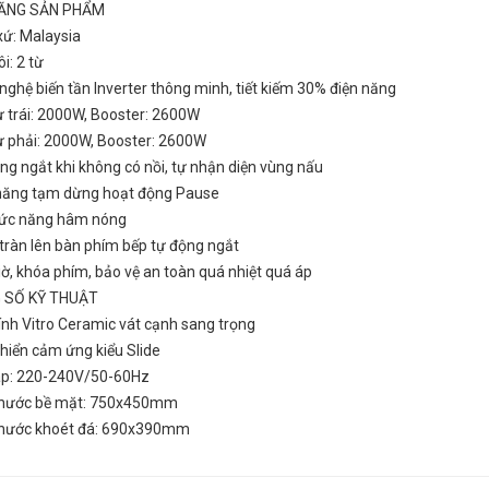
NĂNG SẢN PHẨM
xứ: Malaysia
ôi: 2 từ
nghệ biến tần Inverter thông minh, tiết kiếm 30% điện năng
Canzy CZ-86P
Bếp Từ Canzy CZ-86P
ừ trái: 2000W, Booster: 2600W
₫
₫
000
2.999.000
từ phải: 2000W, Booster: 2600W
ng ngắt khi không có nồi, tự nhận diện vùng nấu
 năng tạm dừng hoạt động Pause
hức năng hâm nóng
 tràn lên bàn phím bếp tự động ngắt
iờ, khóa phím, bảo vệ an toàn quá nhiệt quá áp
 SỐ KỸ THUẬT
ính Vitro Ceramic vát cạnh sang trọng
khiển cảm ứng kiểu Slide
 áp: 220-240V/50-60Hz
 thước bề mặt: 750x450mm
 thước khoét đá: 690x390mm