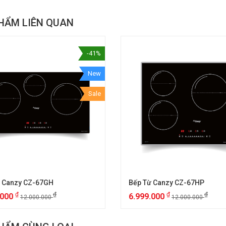
HẨM LIÊN QUAN
-41%
New
Sale
ừ Canzy CZ-67GH
Bếp Từ Canzy CZ-67HP
₫
₫
₫
₫
.000
6.999.000
12.000.000
12.000.000