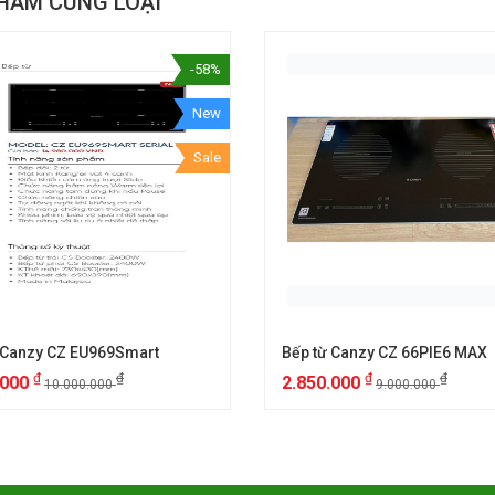
HẨM CÙNG LOẠI
-58%
New
Sale
 Canzy CZ EU969Smart
Bếp từ Canzy CZ 66PIE6 MAX
₫
₫
₫
₫
.000
2.850.000
10.000.000
9.000.000