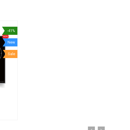
-41%
New
Sale