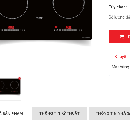
Tùy chọn:
n từ Faster
Bếp điện từ Essen ES-
IH
889BM
Số lượng đặ
₫
₫
000
2.899.000
T MÙI KÍNH CONG
Bếp điện từ Essen ES-
05/GB905
867BM
₫
₫
000
5.999.000
Khuyến 
Canzy CZ-999DHI
Bếp điện từ Essen ES 260
Mặt hàng 
₫
.000
BS
₫
10.399.000
Midea 2ST-3304
₫
000
BẾP TỪ CHEFS EH-DIH
343
₫
4.000.000
THÔNG TIN KỸ THUẬT
THÔNG TIN NHÀ S
Ả SẢN PHẨM