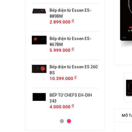
từ Faster
Bếp điện từ Essen ES-
Bếp điệ
H
889BM
FS218C
₫
₫
00
2.899.000
4.599.
 MÙI KÍNH CONG
Bếp điện từ Essen ES-
MÁY HÚ
5/GB905
867BM
KF-GB7
₫
₫
00
5.999.000
4.500.
anzy CZ-999DHI
Bếp điện từ Essen ES 260
Bếp từ 
₫
000
11.999
BS
₫
10.399.000
idea 2ST-3304
Bếp Từ 
₫
00
3.299.
BẾP TỪ CHEFS EH-DIH
343
₫
4.000.000
MÔ T