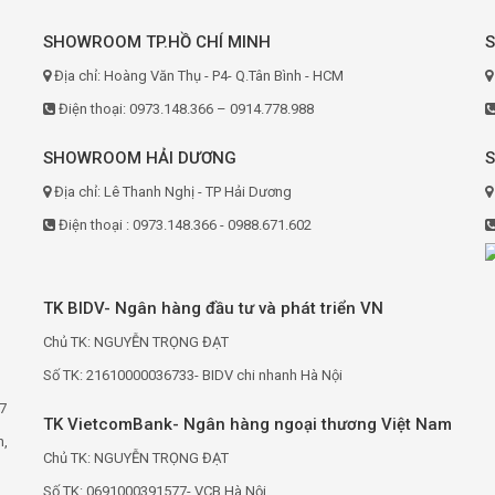
SHOWROOM TP.HỒ CHÍ MINH
Địa chỉ: Hoàng Văn Thụ - P4- Q.Tân Bình - HCM
Điện thoại: 0973.148.366 – 0914.778.988
SHOWROOM HẢI DƯƠNG
Địa chỉ: Lê Thanh Nghị - TP Hải Dương
Điện thoại : 0973.148.366 - 0988.671.602
TK BIDV- Ngân hàng đầu tư và phát triển VN
Chủ TK: NGUYỄN TRỌNG ĐẠT
Số TK: 21610000036733- BIDV chi nhanh Hà Nội
7
TK VietcomBank- Ngân hàng ngoại thương Việt Nam
h,
Chủ TK: NGUYỄN TRỌNG ĐẠT
Số TK: 0691000391577- VCB Hà Nội