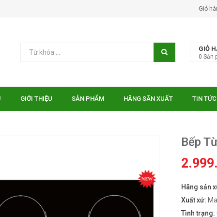
Giỏ hà
GIỎ 
0
Sản 
Ủ
GIỚI THIỆU
SẢN PHẨM
HÃNG SÃN XUẤT
TIN TỨC
Bếp T
2.999
Hãng sản x
 EUROSUN EU-
Bếp điện từ Essen ES-31-
TE
IDC
Xuất xứ:
Ma
₫
₫
000
10.750.000
Tình trạng: