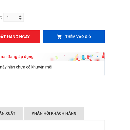
t:
ĐẶT HÀNG NGAY
THÊM VÀO GIỎ
mãi đang áp dụng
này hiện chưa có khuyến mãi
ẢN XUẤT
PHẢN HỒI KHÁCH HÀNG