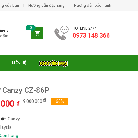
ng của bạn
Hướng dẫn đặt hàng
Hướng dẫn bảo hành
0
HOTLINE 24/7
HÀNG
0973 148 366
phẩm
LIÊN HỆ
ừ Canzy CZ-86P
₫
.000
9.000.000
-66%
₫
uất:
Canzy
laysia
Còn hàng