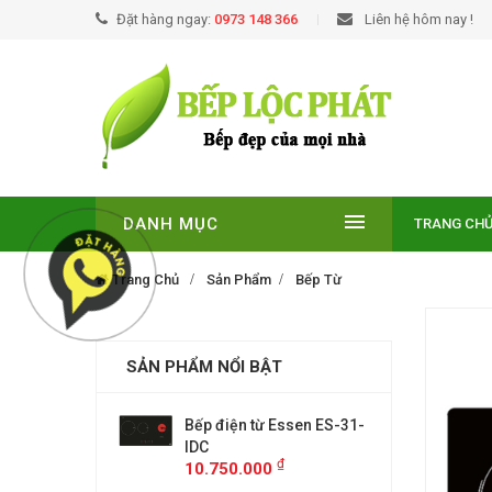
Đặt hàng ngay:
0973 148 366
Liên hệ hôm nay !
DANH MỤC
TRANG CH
Trang Chủ
Sản Phẩm
Bếp Từ
SẢN PHẨM NỔI BẬT
EUROSUN EU-
Bếp điện từ Essen ES-31-
BẾP TỪ
E
IDC
T210NO
₫
₫
00
10.750.000
9.299.