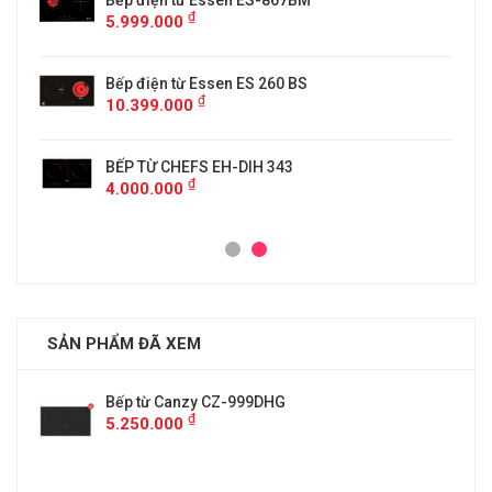
5
Bếp điện từ Essen ES-867BM
₫
5.999.000
Bếp điện từ Essen ES 260 BS
₫
10.399.000
BẾP TỪ CHEFS EH-DIH 343
₫
4.000.000
SẢN PHẨM ĐÃ XEM
Bếp từ Canzy CZ-999DHG
₫
5.250.000