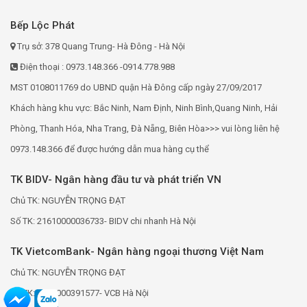
Bếp Lộc Phát
Trụ sở: 378 Quang Trung- Hà Đông - Hà Nội
Điện thoại : 0973.148.366 -0914.778.988
MST 0108011769 do UBND quận Hà Đông cấp ngày 27/09/2017
Khách hàng khu vực: Bắc Ninh, Nam Định, Ninh Bình,Quang Ninh, Hải
Phòng, Thanh Hóa, Nha Trang, Đà Nẵng, Biên Hòa>>> vui lòng liên hệ
0973.148.366 để được hướng dẫn mua hàng cụ thể
TK BIDV- Ngân hàng đầu tư và phát triển VN
Chủ TK: NGUYỄN TRỌNG ĐẠT
Số TK: 21610000036733- BIDV chi nhanh Hà Nội
TK VietcomBank- Ngân hàng ngoại thương Việt Nam
Chủ TK: NGUYỄN TRỌNG ĐẠT
Số TK: 0691000391577- VCB Hà Nội