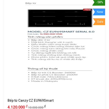
-58%
New
Sale
Bếp từ Canzy CZ EU969Smart
₫
₫
4.120.000
10.000.000