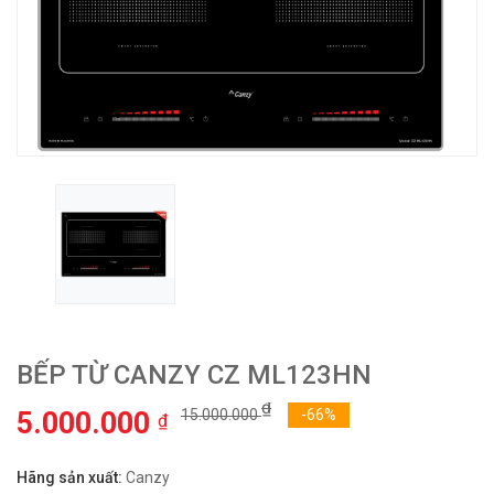
BẾP TỪ CANZY CZ ML123HN
₫
5.000.000
15.000.000
-66%
₫
Hãng sản xuất:
Canzy