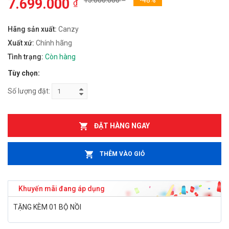
7.699.000
15.000.000
-48%
₫
Hãng sản xuất:
Canzy
Xuất xứ:
Chính hãng
Tình trạng:
Còn hàng
Tùy chọn:
Số lượng đặt:
ĐẶT HÀNG NGAY
THÊM VÀO GIỎ
Khuyến mãi đang áp dụng
TẶNG KÈM 01 BỘ NỒI