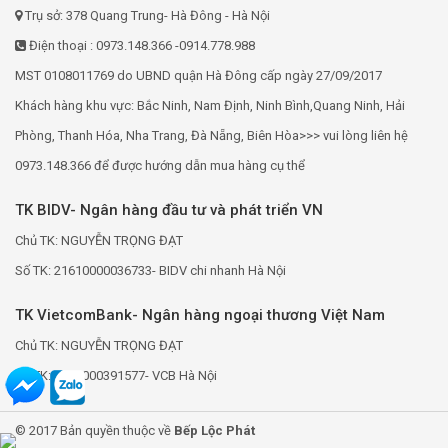
Trụ sở: 378 Quang Trung- Hà Đông - Hà Nội
Điện thoại : 0973.148.366 -0914.778.988
MST 0108011769 do UBND quận Hà Đông cấp ngày 27/09/2017
Khách hàng khu vực: Bắc Ninh, Nam Định, Ninh Bình,Quang Ninh, Hải
Phòng, Thanh Hóa, Nha Trang, Đà Nẵng, Biên Hòa>>> vui lòng liên hệ
0973.148.366 để được hướng dẫn mua hàng cụ thể
TK BIDV- Ngân hàng đầu tư và phát triển VN
Chủ TK: NGUYỄN TRỌNG ĐẠT
Số TK: 21610000036733- BIDV chi nhanh Hà Nội
TK VietcomBank- Ngân hàng ngoại thương Việt Nam
Chủ TK: NGUYỄN TRỌNG ĐẠT
Số TK: 0691000391577- VCB Hà Nội
© 2017 Bản quyền thuộc về
Bếp Lộc Phát