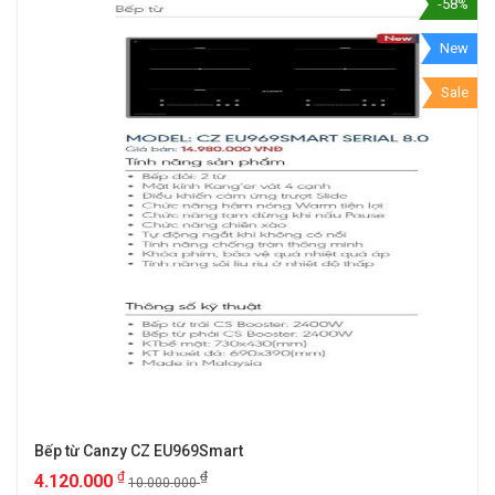
-58%
New
Sale
Bếp từ Canzy CZ EU969Smart
₫
₫
4.120.000
10.000.000