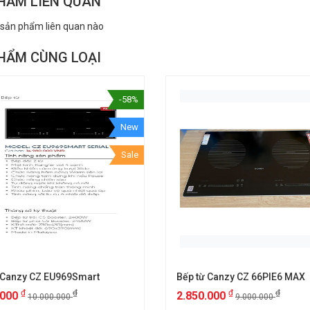
HẨM LIÊN QUAN
 sản phẩm liên quan nào
HẨM CÙNG LOẠI
-58%
New
Sale
 Canzy CZ EU969Smart
Bếp từ Canzy CZ 66PIE6 MAX
₫
₫
₫
₫
.000
2.850.000
10.000.000
9.000.000