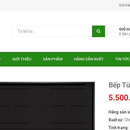
Giỏ hà
GIỎ 
0
Sản 
Ủ
GIỚI THIỆU
SẢN PHẨM
HÃNG SÃN XUẤT
TIN TỨC
Bếp T
5.500
Hãng sản x
 EUROSUN EU-
Bếp điện từ Essen ES-31-
TE
IDC
Xuất xứ:
Ch
₫
₫
000
10.750.000
Tình trạng: