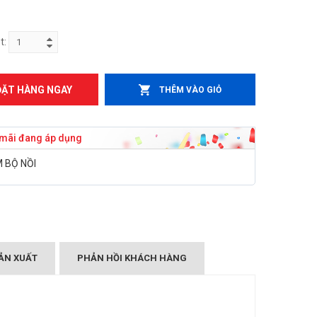
t:
ĐẶT HÀNG NGAY
THÊM VÀO GIỎ
mãi đang áp dụng
 BỘ NỒI
ẢN XUẤT
PHẢN HỒI KHÁCH HÀNG