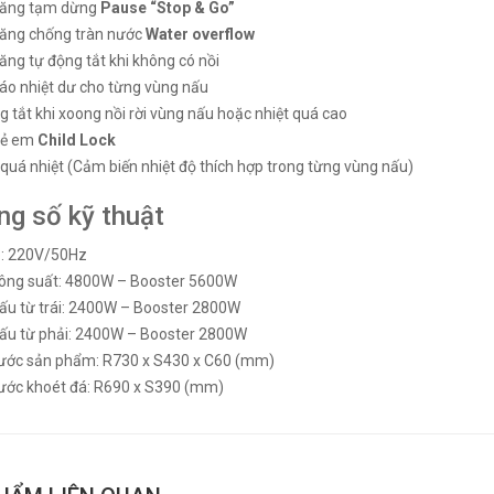
năng tạm dừng
Pause “Stop & Go”
ăng chống tràn nước
Water overflow
ng tự động tắt khi không có nồi
áo nhiệt dư cho từng vùng nấu
 tắt khi xoong nồi rời vùng nấu hoặc nhiệt quá cao
rẻ em
Child Lock
quá nhiệt (Cảm biến nhiệt độ thích hợp trong từng vùng nấu)
ng số kỹ thuật
p: 220V/50Hz
ông suất: 4800W – Booster 5600W
ấu từ trái: 2400W – Booster 2800W
ấu từ phải: 2400W – Booster 2800W
hước sản phẩm: R730 x S430 x C60 (mm)
hước khoét đá: R690 x S390 (mm)