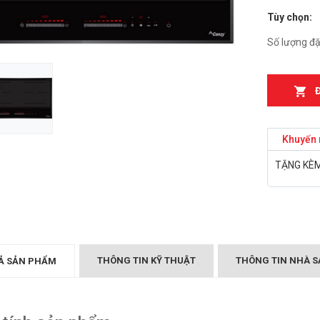
Tùy chọn:
n từ Faster
Bếp điện từ Essen ES-
IH
889BM
Số lượng đặ
₫
₫
000
2.899.000
T MÙI KÍNH CONG
Bếp điện từ Essen ES-
05/GB905
867BM
₫
₫
000
5.999.000
Khuyến 
Canzy CZ-999DHI
Bếp điện từ Essen ES 260
TẶNG KÈM
₫
.000
BS
₫
10.399.000
Midea 2ST-3304
₫
000
BẾP TỪ CHEFS EH-DIH
343
₫
4.000.000
THÔNG TIN KỸ THUẬT
THÔNG TIN NHÀ S
Ả SẢN PHẨM