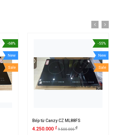
-68%
-55%
New
New
Sale
Sale
Bếp từ Canzy CZ ML88FS
Bếp t
₫
₫
4.250.000
6.25
9.500.000