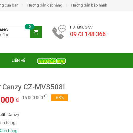
ng của bạn
Hướng dẫn đặt hàng
Hướng dẫn bảo hành
0
HOTLINE 24/7
HÀNG
0973 148 366
phẩm
LIÊN HỆ
ừ Canzy CZ-MVS508I
₫
.000
15.000.000
-63%
₫
uất:
Canzy
ính hãng
Còn hàng