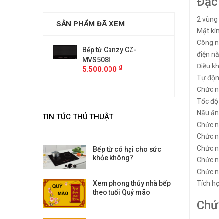
Đặc
2 vùng
SẢN PHẨM ĐÃ XEM
Mặt kí
Công n
anzy CZ-
Bếp từ Canzy CZ-
Bếp từ 
điện n
MVS508I
MVS508
Điều kh
₫
₫
00
5.500.000
5.500.
Tự động
Chức 
Tốc độ 
Nấu ăn
TIN TỨC THỦ THUẬT
Chức n
Chức n
Chức 
Bếp từ có hại cho sức
khỏe không?
Chức 
Chức 
Xem phong thủy nhà bếp
Tích hợ
theo tuổi Quý mão
Chứ