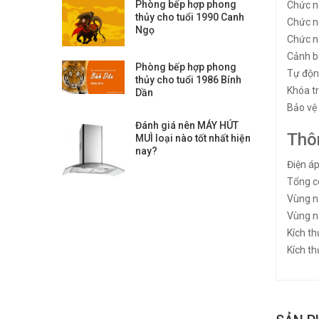
Phòng bếp hợp phong
Chức 
thủy cho tuổi 1990 Canh
Chức n
Ngọ
Chức nă
Cảnh b
Phòng bếp hợp phong
Tự động
thủy cho tuổi 1986 Bính
Khóa t
Dần
Bảo vệ 
Đánh giá nên MÁY HÚT
Thô
MUÌ loại nào tốt nhất hiện
nay?
Điện á
Tổng c
Vùng n
Vùng n
Kích t
Kích t