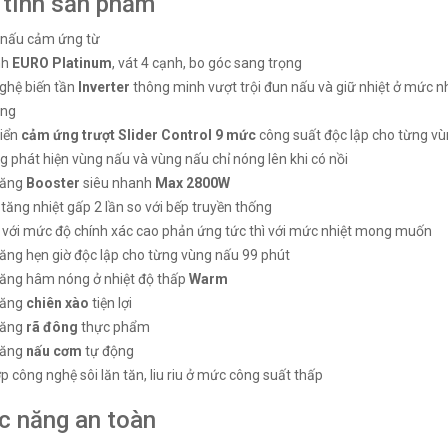
 tính sản phẩm
 nấu cảm ứng từ
nh
EURO Platinum
, vát 4 cạnh, bo góc sang trọng
ghệ biến tần
Inverter
thông minh vượt trội đun nấu và giữ nhiệt ở mức nh
Canzy CZ-
Bếp từ Canzy CZ-
ăng
I
MVS508I
iển
cảm ứng trượt Slider Control 9 mức
công suất độc lập cho từng v
₫
₫
000
5.500.000
 phát hiện vùng nấu và vùng nấu chỉ nóng lên khi có nồi
năng
Booster
siêu nhanh
Max 2800W
tăng nhiệt gấp 2 lần so với bếp truyền thống
 với mức độ chính xác cao phản ứng tức thì với mức nhiệt mong muốn
ăng hẹn giờ độc lập cho từng vùng nấu 99 phút
ăng hâm nóng ở nhiệt độ thấp
Warm
năng
chiên xào
tiện lợi
năng
rã đông
thực phẩm
năng
nấu cơm
tự động
p công nghệ sôi lăn tăn, liu riu ở mức công suất thấp
c năng an toàn