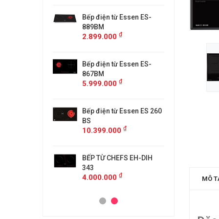
từ Faster
Bếp điện từ Essen ES-
Bếp điệ
H
889BM
FS218C
₫
₫
00
2.899.000
4.599.
 MÙI KÍNH CONG
Bếp điện từ Essen ES-
MÁY HÚ
5/GB905
867BM
KF-GB7
₫
₫
00
5.999.000
4.500.
anzy CZ-999DHI
Bếp điện từ Essen ES 260
Bếp từ 
₫
000
11.999
BS
₫
10.399.000
idea 2ST-3304
Bếp Từ 
₫
00
3.299.
BẾP TỪ CHEFS EH-DIH
343
₫
4.000.000
MÔ T