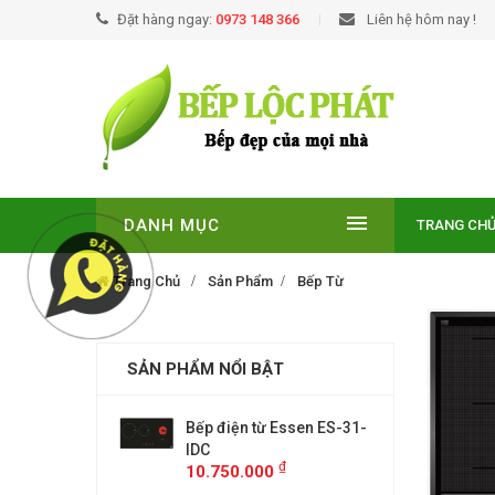
Đặt hàng ngay:
0973 148 366
Liên hệ hôm nay !
DANH MỤC
TRANG CH
Trang Chủ
Sản Phẩm
Bếp Từ
SẢN PHẨM NỔI BẬT
EUROSUN EU-
Bếp điện từ Essen ES-31-
BẾP TỪ
E
IDC
T210NO
₫
₫
00
10.750.000
9.299.