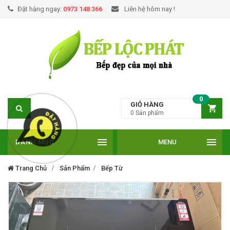
Đặt hàng ngay:
0973 148 366
Liên hệ hôm nay !
0
GIỎ HÀNG
0
Sản phẩm
DANH MỤC
MENU
Trang Chủ
Sản Phẩm
Bếp Từ