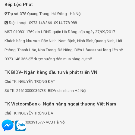
Bếp Lộc Phát
Trụ sở: 378 Quang Trung- Hà Đông - Hà Nội
Điện thoại : 0973.148.366 -0914.778.988
MST 0108011769 do UBND quận Hà Đông cấp ngày 27/09/2017
Khách hàng khu vực: Bắc Ninh, Nam Định, Ninh Bình,Quang Ninh, Hải
Phòng, Thanh Hóa, Nha Trang, Đà Nẵng, Biên Hòa>>> vui lòng liên hệ
0973.148.366 để được hướng dẫn mua hàng cụ thể
TK BIDV- Ngân hàng đầu tư và phát triển VN
Chủ TK: NGUYỄN TRỌNG ĐẠT
Số TK: 21610000036733- BIDV chi nhanh Hà Nội
TK VietcomBank- Ngân hàng ngoại thương Việt Nam
Chủ TK: NGUYỄN TRỌNG ĐẠT
Số TK: 0691000391577- VCB Hà Nội