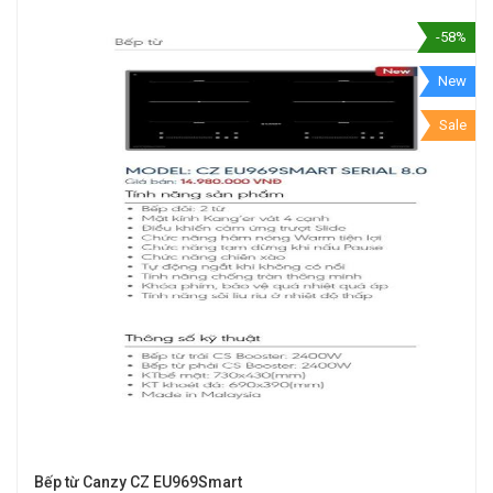
-58%
New
Sale
Bếp từ Canzy CZ EU969Smart