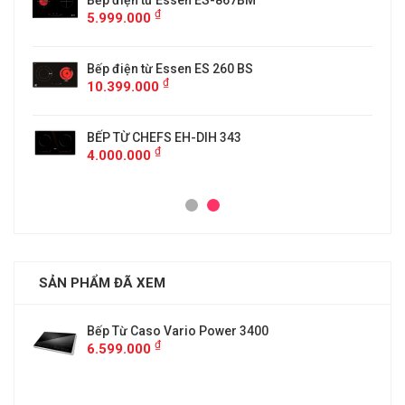
5
Bếp điện từ Essen ES-867BM
₫
5.999.000
Bếp điện từ Essen ES 260 BS
₫
10.399.000
BẾP TỪ CHEFS EH-DIH 343
₫
4.000.000
SẢN PHẨM ĐÃ XEM
Bếp Từ Caso Vario Power 3400
₫
6.599.000