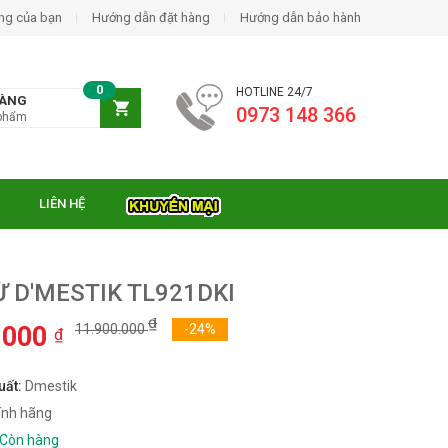
ng của bạn
Hướng dẫn đặt hàng
Hướng dẫn bảo hành
0
HOTLINE 24/7
HÀNG
0973 148 366
phẩm
LIÊN HỆ
Ừ D'MESTIK TL921DKI
₫
.000
11.900.000
-24%
₫
uất:
Dmestik
ính hãng
Còn hàng