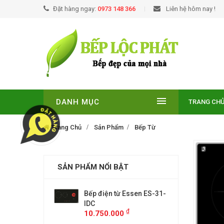
Đặt hàng ngay:
0973 148 366
Liên hệ hôm nay !
DANH MỤC
TRANG CH
Trang Chủ
Sản Phẩm
Bếp Từ
SẢN PHẨM NỔI BẬT
EUROSUN EU-
Bếp điện từ Essen ES-31-
BẾP TỪ
E
IDC
T210NO
₫
₫
00
10.750.000
9.299.