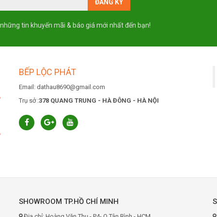
 những tin khuyến mãi & báo giá mới nhất đến bạn!
BẾP LỘC PHÁT
Email: dathau8690@gmail.com
6
Trụ sở :
378 QUANG TRUNG - HÀ ĐÔNG - HÀ NỘI
6
SHOWROOM TP.HỒ CHÍ MINH
Địa chỉ: Hoàng Văn Thụ - P4- Q.Tân Bình - HCM