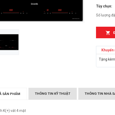
Tùy chọn:
n từ Faster
Bếp điện từ Essen ES-
IH
889BM
Số lượng đặ
₫
₫
000
2.899.000
T MÙI KÍNH CONG
Bếp điện từ Essen ES-
05/GB905
867BM
₫
₫
000
5.999.000
Khuyến 
Canzy CZ-999DHI
Bếp điện từ Essen ES 260
Tặng kèm 
₫
.000
BS
₫
10.399.000
Midea 2ST-3304
₫
000
BẾP TỪ CHEFS EH-DIH
343
₫
4.000.000
THÔNG TIN KỸ THUẬT
THÔNG TIN NHÀ S
Ả SẢN PHẨM
h K(+) vát 4 mặt