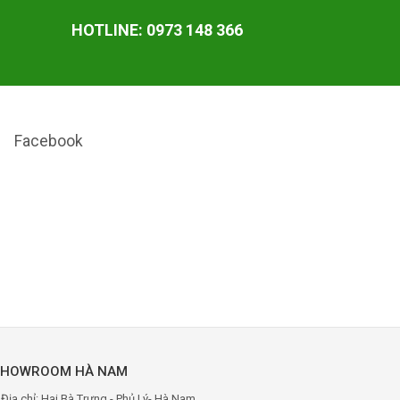
HOTLINE: 0973 148 366
Facebook
SHOWROOM HÀ NAM
Địa chỉ: Hai Bà Trưng - Phủ Lý- Hà Nam