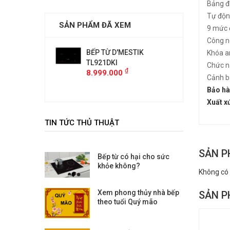
Bảng đ
Tự động
SẢN PHẨM ĐÃ XEM
9 mức đ
Công ng
'MESTIK
BẾP TỪ D'MESTIK
BẾP TỪ
Khóa a
I
TL921DKI
TL921D
Chức n
₫
₫
00
8.999.000
8.999.
Cảnh b
Bảo hà
Xuất x
TIN TỨC THỦ THUẬT
SẢN P
Bếp từ có hại cho sức
khỏe không?
Không có
Xem phong thủy nhà bếp
SẢN P
theo tuổi Quý mão