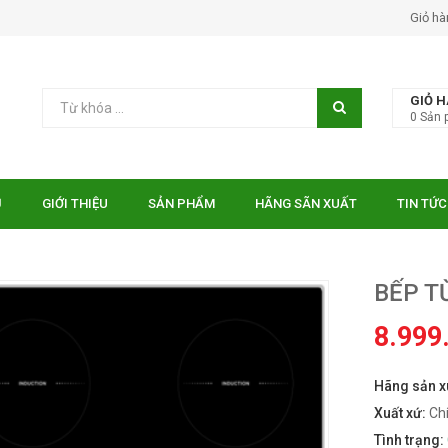
Giỏ hà
GIỎ 
0
Sản 
Ủ
GIỚI THIỆU
SẢN PHẨM
HÃNG SÃN XUẤT
TIN TỨC
BẾP T
8.999
Hãng sản x
 EUROSUN EU-
Bếp điện từ Essen ES-31-
TE
IDC
Xuất xứ:
Ch
₫
₫
000
10.750.000
Tình trạng: