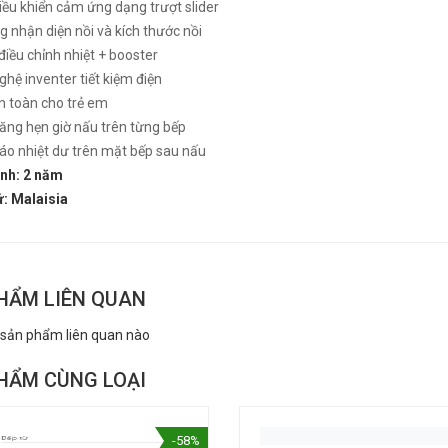
iều khiển cảm ứng dạng trượt slider
 nhận diện nồi và kích thước nồi
iều chỉnh nhiệt + booster
hệ inventer tiết kiệm điện
 D'MESTIK
BẾP TỪ D'MESTIK
n toàn cho trẻ em
KI
TL921DKI
ăng hẹn giờ nấu trên từng bếp
₫
₫
000
8.999.000
áo nhiệt dư trên mặt bếp sau nấu
nh: 2 năm
ứ: Malaisia
HẨM LIÊN QUAN
 sản phẩm liên quan nào
HẨM CÙNG LOẠI
-58%