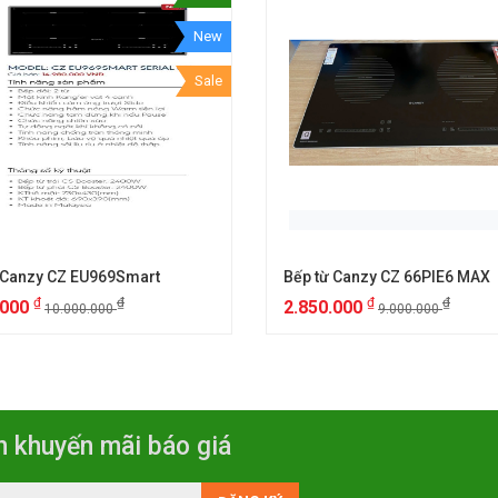
New
Sale
 Canzy CZ EU969Smart
Bếp từ Canzy CZ 66PIE6 MAX
₫
₫
₫
₫
.000
2.850.000
10.000.000
9.000.000
n khuyến mãi báo giá