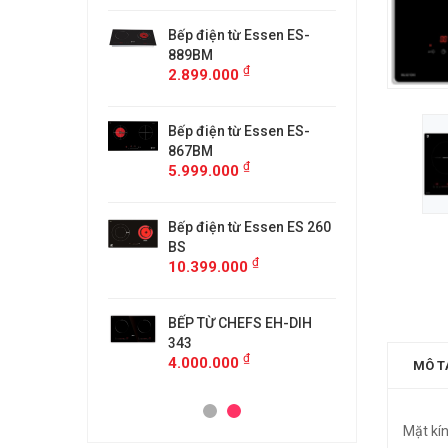
từ Faster
Bếp điện từ Essen ES-
Bếp điệ
H
889BM
FS218C
₫
₫
00
2.899.000
4.599.
 MÙI KÍNH CONG
Bếp điện từ Essen ES-
MÁY HÚ
5/GB905
867BM
KF-GB7
₫
₫
00
5.999.000
4.500.
anzy CZ-999DHI
Bếp điện từ Essen ES 260
Bếp từ 
₫
000
11.999
BS
₫
10.399.000
idea 2ST-3304
Bếp Từ 
₫
00
3.299.
BẾP TỪ CHEFS EH-DIH
343
₫
4.000.000
MÔ T
Mặt kín