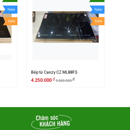
New
New
Sale
Sale
Bếp từ Canzy CZ ML88FS
Bếp t
₫
₫
4.250.000
6.25
9.500.000