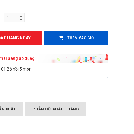
t:
ĐẶT HÀNG NGAY
THÊM VÀO GIỎ
mãi đang áp dụng
01 Bộ nồi 5 món
ẢN XUẤT
PHẢN HỒI KHÁCH HÀNG