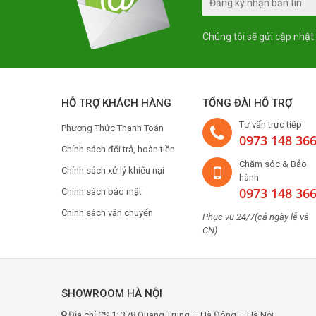
Chúng tôi sẽ gửi cập nhật
HỖ TRỢ KHÁCH HÀNG
TỔNG ĐÀI HỖ TRỢ
Tư vấn trực tiếp
Phương Thức Thanh Toán
0973 148 36
Chính sách đổi trả, hoàn tiền
Chăm sóc & Bảo
Chính sách xử lý khiếu nại
hành
0973 148 36
Chính sách bảo mật
Chính sách vận chuyển
Phục vụ 24/7(cả ngày lễ và
CN)
SHOWROOM HÀ NỘI
Địa chỉ CS 1: 378 Quang Trung – Hà Đông – Hà Nội