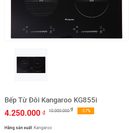
Bếp Từ Đôi Kangaroo KG855i
₫
4.250.000
10.000.000
-57%
₫
Hãng sản xuất:
Kangaroo