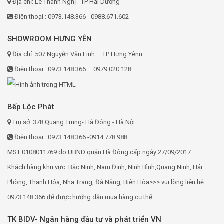
Địa chỉ: Lê Thanh Nghị - TP Hải Dương
Điện thoại : 0973.148.366 - 0988.671.602
SHOWROOM HƯNG YÊN
Địa chỉ: 507 Nguyễn Văn Linh – TP Hưng Yênn
Điện thoại : 0973.148.366 – 0979.020.128
Bếp Lộc Phát
Trụ sở: 378 Quang Trung- Hà Đông - Hà Nội
Điện thoại : 0973.148.366 -0914.778.988
MST 0108011769 do UBND quận Hà Đông cấp ngày 27/09/2017
Khách hàng khu vực: Bắc Ninh, Nam Định, Ninh Bình,Quang Ninh, Hải
Phòng, Thanh Hóa, Nha Trang, Đà Nẵng, Biên Hòa>>> vui lòng liên hệ
0973.148.366 để được hướng dẫn mua hàng cụ thể
TK BIDV- Ngân hàng đầu tư và phát triển VN