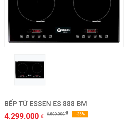
BẾP TỪ ESSEN ES 888 BM
₫
4.299.000
6.800.000
-36%
₫