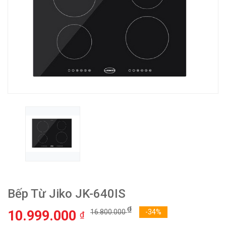
Bếp Từ Jiko JK-640IS
₫
10.999.000
16.800.000
-34%
₫