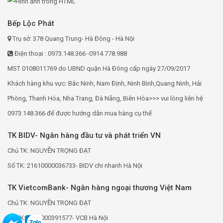
Bếp Lộc Phát
Trụ sở: 378 Quang Trung- Hà Đông - Hà Nội
Điện thoại : 0973.148.366 -0914.778.988
MST 0108011769 do UBND quận Hà Đông cấp ngày 27/09/2017
Khách hàng khu vực: Bắc Ninh, Nam Định, Ninh Bình,Quang Ninh, Hải
Phòng, Thanh Hóa, Nha Trang, Đà Nẵng, Biên Hòa>>> vui lòng liên hệ
0973.148.366 để được hướng dẫn mua hàng cụ thể
TK BIDV- Ngân hàng đầu tư và phát triển VN
Chủ TK: NGUYỄN TRỌNG ĐẠT
Số TK: 21610000036733- BIDV chi nhanh Hà Nội
TK VietcomBank- Ngân hàng ngoại thương Việt Nam
Chủ TK: NGUYỄN TRỌNG ĐẠT
Số TK: 0691000391577- VCB Hà Nội