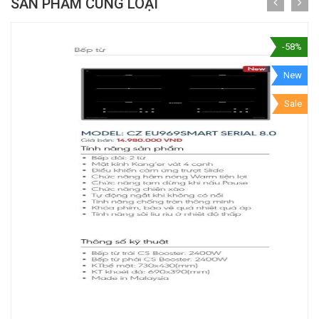
SẢN PHẨM CÙNG LOẠI
-58%
New
Sale