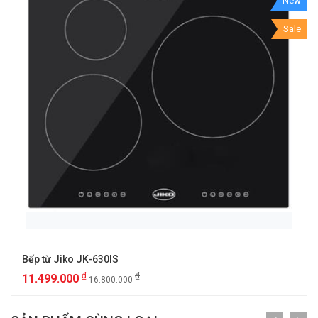
New
Sale
Bếp từ Jiko JK-630IS
₫
₫
11.499.000
16.800.000