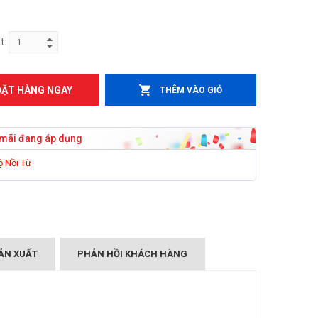
t:
ĐẶT HÀNG NGAY
THÊM VÀO GIỎ
mãi đang áp dụng
ộ Nồi Từ
ẢN XUẤT
PHẢN HỒI KHÁCH HÀNG