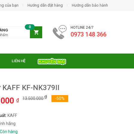
ng của bạn
Hướng dẫn đặt hàng
Hướng dẫn bảo hành
0
HOTLINE 24/7
HÀNG
0973 148 366
phẩm
LIÊN HỆ
ừ KAFF KF-NK379II
₫
.000
13.500.000
-50%
₫
uất:
KAFF
ính hãng
Còn hàng