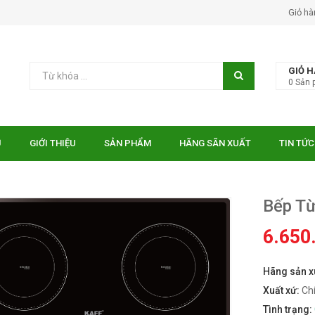
Giỏ hà
GIỎ 
0
Sản 
Ủ
GIỚI THIỆU
SẢN PHẨM
HÃNG SÃN XUẤT
TIN TỨC
Bếp T
6.650
Hãng sản x
 EUROSUN EU-
Bếp điện từ Essen ES-31-
TE
IDC
Xuất xứ:
Ch
₫
₫
000
10.750.000
Tình trạng: