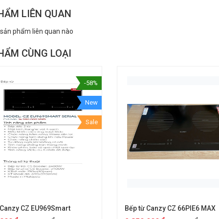
HẨM LIÊN QUAN
 sản phẩm liên quan nào
HẨM CÙNG LOẠI
-58%
New
Sale
 Canzy CZ EU969Smart
Bếp từ Canzy CZ 66PIE6 MAX