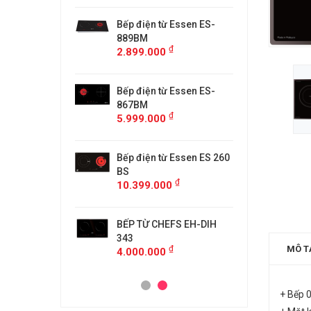
từ Faster
Bếp điện từ Essen ES-
Bếp điệ
H
889BM
FS218C
₫
₫
00
2.899.000
4.599.
 MÙI KÍNH CONG
Bếp điện từ Essen ES-
MÁY HÚ
5/GB905
867BM
KF-GB7
₫
₫
00
5.999.000
4.500.
anzy CZ-999DHI
Bếp điện từ Essen ES 260
Bếp từ 
₫
000
11.999
BS
₫
10.399.000
idea 2ST-3304
Bếp Từ 
₫
00
3.299.
BẾP TỪ CHEFS EH-DIH
343
₫
MÔ T
4.000.000
+ Bếp 