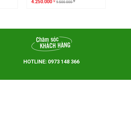
₫
₫
4.250.000
6.25
9.500.000
HOTLINE: 0973 148 366