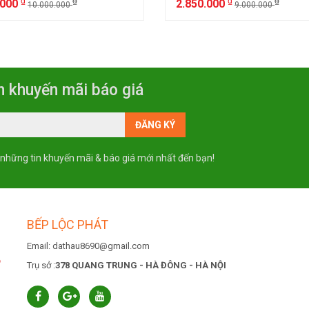
₫
₫
₫
₫
.000
2.850.000
10.000.000
9.000.000
n khuyến mãi báo giá
 những tin khuyến mãi & báo giá mới nhất đến bạn!
BẾP LỘC PHÁT
Email: dathau8690@gmail.com
6
Trụ sở :
378 QUANG TRUNG - HÀ ĐÔNG - HÀ NỘI