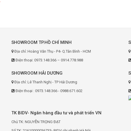
6
SHOWROOM TP.HỒ CHÍ MINH
Địa chỉ: Hoàng Văn Thụ - P4- Q.Tân Bình - HCM
Điện thoại: 0973.148.366 – 0914.778.988
SHOWROOM HẢI DƯƠNG
Địa chỉ: Lê Thanh Nghị - TP Hải Dương
Điện thoại : 0973.148.366 - 0988.671.602
TK BIDV- Ngân hàng đầu tư và phát triển VN
Chủ TK: NGUYỄN TRỌNG ĐẠT
Số TK: 21610000036733- BIDV chi nhanh Hà Nội