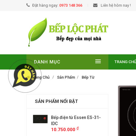
Đặt hàng ngay:
0973 148 366
Liên hệ hôm nay !
DANH MỤC
TRANG CH
Trang Chủ
Sản Phẩm
Bếp Từ
SẢN PHẨM NỔI BẬT
EUROSUN EU-
Bếp điện từ Essen ES-31-
BẾP TỪ
E
IDC
T210NO
₫
₫
00
10.750.000
9.299.