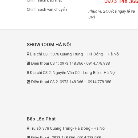
0973 148 36
Chính sách bảo mật
Chính sách vận chuyển
Phục vụ 24/7(cả ngày lễ và
CN)
SHOWROOM HÀ NỘI
Địa chỉ CS 1: 378 Quang Trung – Hà Đông – Hà Nội
Điện thoại CS 1: 0973.148.366 - 0914.778.988
Địa chỉ CS 2: Nguyễn Văn Cừ - Long Biên - Hà Nội
Điện thoại CS 2: 0973.148.366 – 0914.778.988
Bếp Lộc Phát
Trụ sở: 378 Quang Trung- Hà Đông - Hà Nội
Điện thoại : 0973.148.366 -0914.778.988