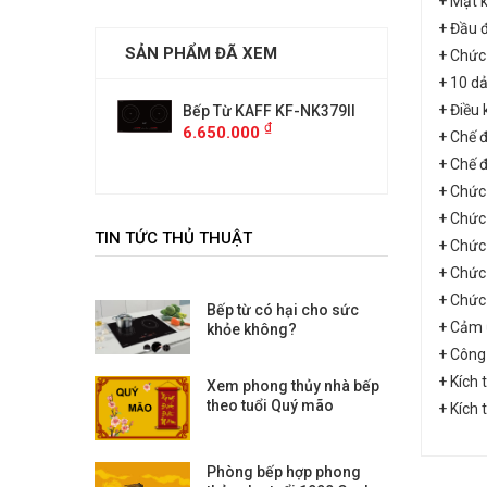
+ Mặt k
+ Đầu 
SẢN PHẨM ĐÃ XEM
+ Chức
+ 10 dả
+ Điều 
AFF KF-NK379II
Bếp Từ KAFF KF-NK379II
Bếp Từ 
₫
₫
00
6.650.000
6.650.
+ Chế đ
+ Chế đ
+ Chức 
+ Chức
TIN TỨC THỦ THUẬT
+ Chức
+ Chức 
+ Chức
Bếp từ có hại cho sức
+ Cảm 
khỏe không?
+ Công
+ Kích
Xem phong thủy nhà bếp
theo tuổi Quý mão
+ Kích
Phòng bếp hợp phong