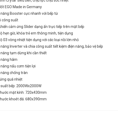
ính Crytal siêu bền, chịu lực chịu sốc nhiệt
đốt EGO Made in Germany
 năng Booster cực nhanh với bếp từ
i công suất
khiển cảm ứng Slider dạng ẩn trực tiếp trên mặt bếp
KAFF KF-NK379II
Bếp Từ KAFF KF-NK379II
₫
₫
000
6.650.000
ộ hẹn giờ, khóa trẻ em thông minh, tiện dụng
ộ 03 vòng nhiệt tiện dụng với các loại nồi lớn nhỏ
năng Inverter và chia công suất tiết kiệm điện năng, bảo vệ bếp
 năng tạm dừng khi cần thiết
 năng hâm
năng nấu cơm tiện lợi
 năng chống tràn
ứng quá nhiệt
 suất bếp: 2000Wx2000W
 thước mặt kính: 720x430mm
 thước khoét đá: 680x390mm