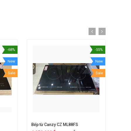
-68%
-55%
New
New
Sale
Sale
Bếp từ Canzy CZ ML88FS
Bếp t