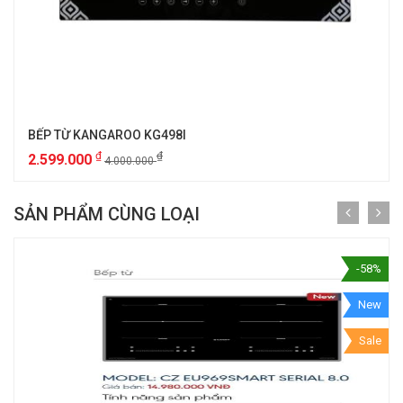
BẾP TỪ KANGAROO KG498I
₫
₫
2.599.000
4.000.000
SẢN PHẨM CÙNG LOẠI
-58%
New
Sale