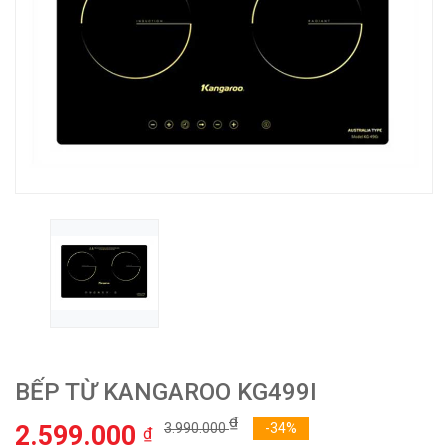
BẾP TỪ KANGAROO KG499I
₫
2.599.000
3.990.000
-34%
₫