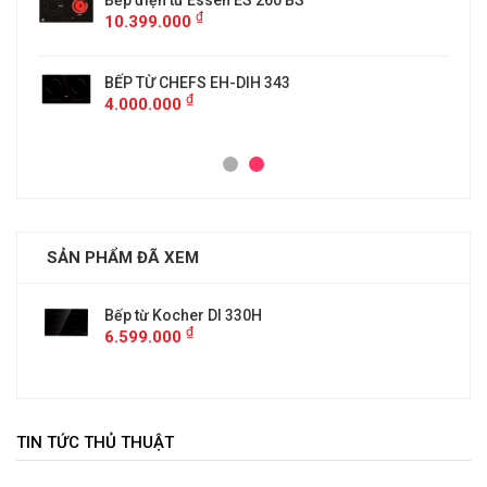
Bếp điện từ Essen ES 260 BS
₫
10.399.000
BẾP TỪ CHEFS EH-DIH 343
₫
4.000.000
SẢN PHẨM ĐÃ XEM
Bếp từ Kocher DI 330H
₫
6.599.000
TIN TỨC THỦ THUẬT