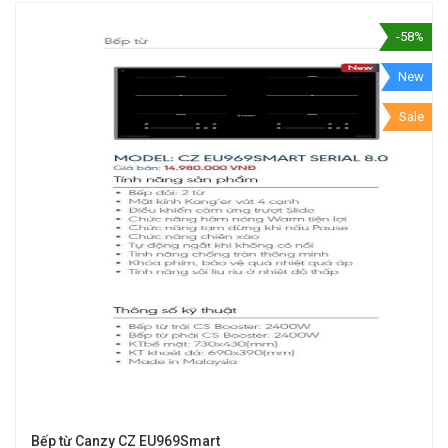
-58%
New
Sale
Bếp từ Canzy CZ EU969Smart