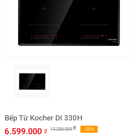
Bếp Từ Kocher DI 330H
₫
6.599.000
13.200.000
-50%
₫