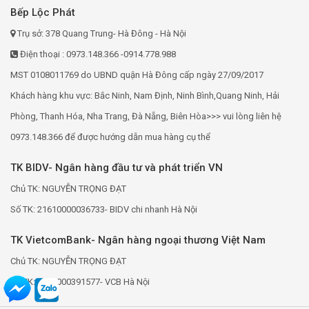
Bếp Lộc Phát
Trụ sở: 378 Quang Trung- Hà Đông - Hà Nội
Điện thoại : 0973.148.366 -0914.778.988
MST 0108011769 do UBND quận Hà Đông cấp ngày 27/09/2017
Khách hàng khu vực: Bắc Ninh, Nam Định, Ninh Bình,Quang Ninh, Hải
Phòng, Thanh Hóa, Nha Trang, Đà Nẵng, Biên Hòa>>> vui lòng liên hệ
0973.148.366 để được hướng dẫn mua hàng cụ thể
TK BIDV- Ngân hàng đầu tư và phát triển VN
Chủ TK: NGUYỄN TRỌNG ĐẠT
Số TK: 21610000036733- BIDV chi nhanh Hà Nội
TK VietcomBank- Ngân hàng ngoại thương Việt Nam
Chủ TK: NGUYỄN TRỌNG ĐẠT
Số TK: 0691000391577- VCB Hà Nội