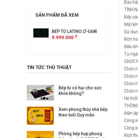
Bảo hà
TÍNH N
SẢN PHẨM ĐÃ XEM
Bếp cả
Mặt kín
ATINO LT-G68I
BẾP TỪ LATINO LT-G68I
BẾP TỪ 
Sử dụn
₫
₫
00
9.999.000
9.999.
Kích h
Điều k
Tự ngắt
CHỨC 
TIN TỨC THỦ THUẬT
Chức n
Chức n
Chức n
Bếp từ có hại cho sức
Chức n
khỏe không?
Hệ thốn
THÔNG
Xem phong thủy nhà bếp
Điện á
theo tuổi Quý mão
Công s
Công s
Phòng bếp hợp phong
Kích t