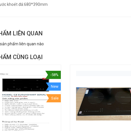
hước khoét đá:680*390mm
HẨM LIÊN QUAN
 sản phẩm liên quan nào
HẨM CÙNG LOẠI
-58%
New
Sale