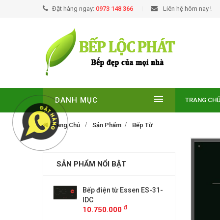
Đặt hàng ngay:
0973 148 366
Liên hệ hôm nay !
DANH MỤC
TRANG CH
Trang Chủ
Sản Phẩm
Bếp Từ
SẢN PHẨM NỔI BẬT
EUROSUN EU-
Bếp điện từ Essen ES-31-
BẾP TỪ
E
IDC
T210NO
₫
₫
00
10.750.000
9.299.