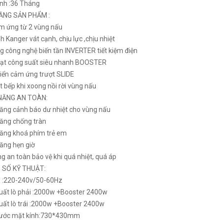
nh :36 Tháng
ĂNG SẢN PHẨM :
m ứng từ 2 vùng nấu
h Kanger vát cạnh, chịu lực ,chịu nhiệt
LATINO LT-G68I
BẾP TỪ LATINO LT-G68I
g công nghệ biến tần INVERTER tiết kiệm điện
₫
₫
000
9.999.000
oạt công suất siêu nhanh BOOSTER
hiển cảm ứng trượt SLIDE
 bếp khi xoong nồi rời vùng nấu
NĂNG AN TOÀN:
ăng cảnh báo dư nhiệt cho vùng nấu
ăng chống tràn
ăng khoá phím trẻ em
ăng hẹn giờ
g an toàn bảo vệ khi quá nhiệt, quá áp
 SỐ KỸ THUẬT:
p :220-240v/50-60Hz
uất lò phải :2000w +Booster 2400w
uất lò trái :2000w +Booster 2400w
hước mặt kính:730*430mm