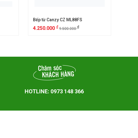
Bếp từ Canzy CZ ML88FS
Bếp t
₫
₫
4.250.000
6.25
9.500.000
HOTLINE: 0973 148 366