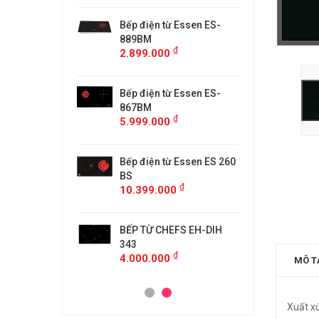
từ Faster
Bếp điện từ Essen ES-
Bếp điệ
H
889BM
FS218C
₫
₫
00
2.899.000
4.599.
 MÙI KÍNH CONG
Bếp điện từ Essen ES-
MÁY HÚ
5/GB905
867BM
KF-GB7
₫
₫
00
5.999.000
4.500.
anzy CZ-999DHI
Bếp điện từ Essen ES 260
Bếp từ 
₫
000
11.999
BS
₫
10.399.000
idea 2ST-3304
Bếp Từ 
₫
00
3.299.
BẾP TỪ CHEFS EH-DIH
343
₫
4.000.000
MÔ T
Xuất x