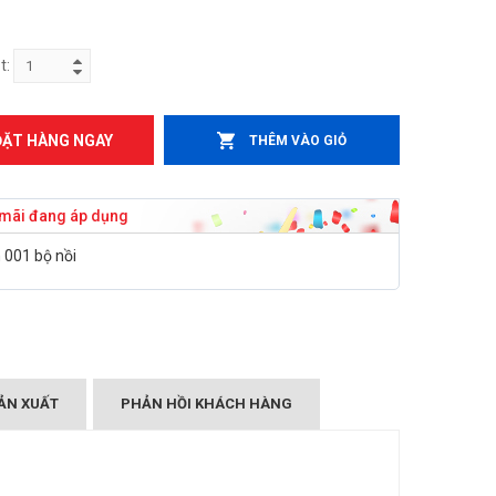
t:
ĐẶT HÀNG NGAY
THÊM VÀO GIỎ
mãi đang áp dụng
001 bộ nồi
ẢN XUẤT
PHẢN HỒI KHÁCH HÀNG