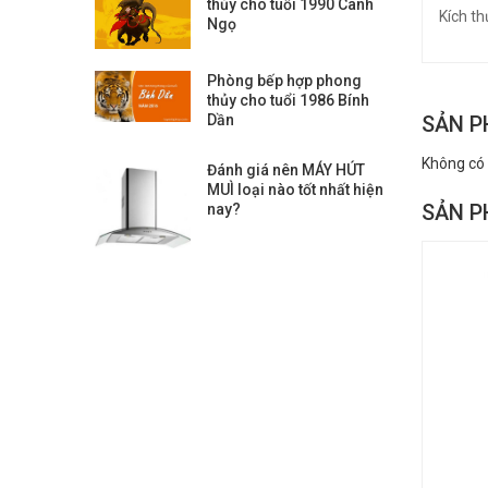
thủy cho tuổi 1990 Canh
Kích t
Ngọ
Phòng bếp hợp phong
thủy cho tuổi 1986 Bính
SẢN P
Dần
Không có
Đánh giá nên MÁY HÚT
MUÌ loại nào tốt nhất hiện
SẢN P
nay?