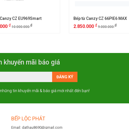
 Canzy CZ EU969Smart
Bếp từ Canzy CZ 66PIE6 MAX
₫
₫
₫
₫
.000
2.850.000
10.000.000
9.000.000
n khuyến mãi báo giá
 những tin khuyến mãi & báo giá mới nhất đến bạn!
BẾP LỘC PHÁT
Email: dathau8690@gmail.com