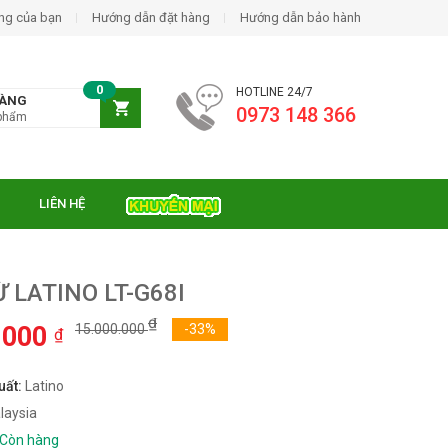
ng của bạn
Hướng dẫn đặt hàng
Hướng dẫn bảo hành
0
HOTLINE 24/7
HÀNG
0973 148 366
phẩm
LIÊN HỆ
 LATINO LT-G68I
₫
.000
15.000.000
-33%
₫
uất:
Latino
laysia
Còn hàng