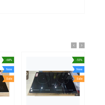
-68%
-55%
New
New
Sale
Sale