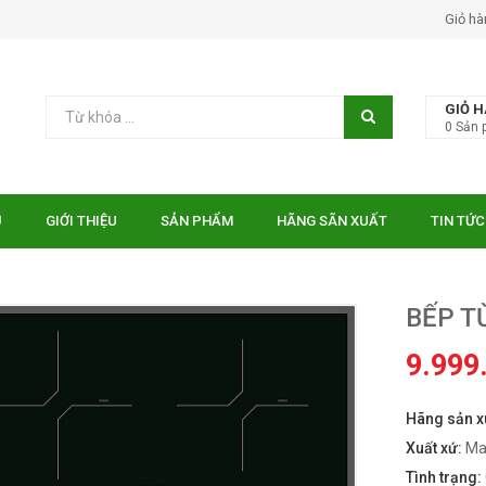
Giỏ hà
GIỎ 
0
Sản 
Ủ
GIỚI THIỆU
SẢN PHẨM
HÃNG SÃN XUẤT
TIN TỨC
BẾP TỪ
9.999
Hãng sản x
 EUROSUN EU-
Bếp điện từ Essen ES-31-
TE
IDC
Xuất xứ:
Ma
₫
₫
000
10.750.000
Tình trạng: