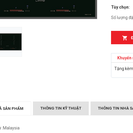
Tùy chọn:
n từ Faster
Bếp điện từ Essen ES-
IH
889BM
Số lượng đặ
₫
₫
000
2.899.000
T MÙI KÍNH CONG
Bếp điện từ Essen ES-
05/GB905
867BM
₫
₫
000
5.999.000
Khuyến 
Canzy CZ-999DHI
Bếp điện từ Essen ES 260
Tặng kèm 
₫
.000
BS
₫
10.399.000
Midea 2ST-3304
₫
000
BẾP TỪ CHEFS EH-DIH
343
₫
4.000.000
THÔNG TIN KỸ THUẬT
THÔNG TIN NHÀ S
Ả SẢN PHẨM
ứ :Malaysia