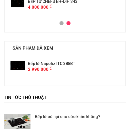
BẾP TỪ CHEFS EH-DIH 343
₫
4.000.000
SẢN PHẨM ĐÃ XEM
Bếp từ Napoliz ITC 388BT
₫
2.990.000
TIN TỨC THỦ THUẬT
Bếp từ có hại cho sức khỏe không?