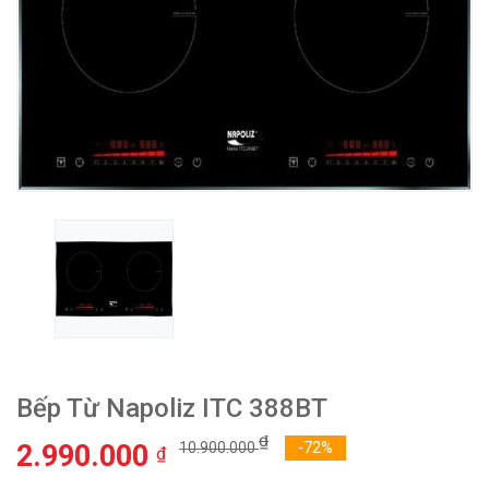
Bếp Từ Napoliz ITC 388BT
₫
2.990.000
10.900.000
-72%
₫