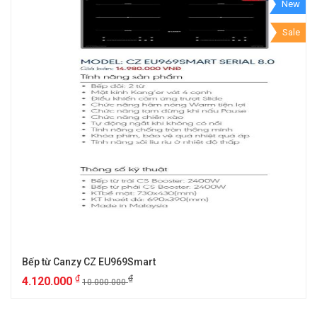
New
Sale
Bếp từ Canzy CZ EU969Smart
₫
₫
4.120.000
10.000.000