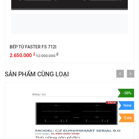
BẾP TỪ FASTER FS 712I
₫
₫
2.650.000
12.000.000
SẢN PHẨM CÙNG LOẠI
-58%
New
Sale