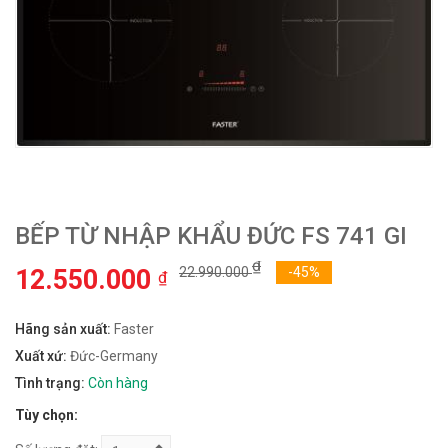
BẾP TỪ NHẬP KHẨU ĐỨC FS 741 GI
₫
12.550.000
22.990.000
-45%
₫
Hãng sản xuất:
Faster
Xuất xứ:
Đức-Germany
Tình trạng:
Còn hàng
Tùy chọn: