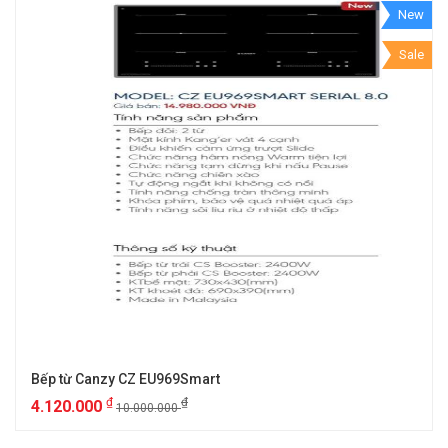
New
Sale
Bếp từ Canzy CZ EU969Smart
₫
₫
4.120.000
10.000.000